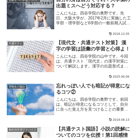
受験生への学習アドバイス
出題ミスへどう対応する？
こんにちは。四谷学院の奥野です。先
日、大阪大学が、2017年2月に実施した工
学部・理学部など6学部の一般前期入試の
物理で、出題と採点ミスがあったことを
発表し、話...
2018.12.05
【現代文・共通テスト対策】 漢
共通テスト
字の学習は語彙の学習と心得よ！
こんにちは、四谷学院の山中です。今回
は、共通テスト「現代文」の漢字対策に
ついて解説します。漢字の出題形式まず
は例題を見てみましょう。例題１ 傍線
部(ア)の漢字と...
2025.06.06
忘れっぽい人でも暗記が得意にな
受験生の悩み
るコツ②
こんにちは。四谷学院の奥野です。前回
は、暗記が得意になるコツとして、自分
に合った覚え方を見つけることの重要性
を紹介しました。今回はその続き、暗記
が得意になるコツ...
2019.08.13
【共通テスト国語】小説の読解に
教科別学習アドバイス
ついてのコツを伝授！第1回感情