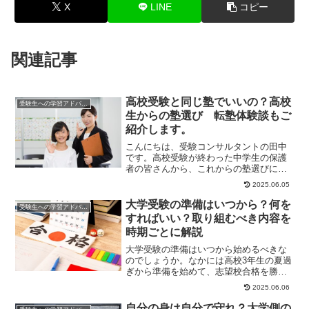
X
LINE
コピー
関連記事
高校受験と同じ塾でいいの？高校
受験生への学習アドバイス
生からの塾選び 転塾体験談もご
紹介します。
こんにちは、受験コンサルタントの田中
です。高校受験が終わった中学生の保護
者の皆さんから、これからの塾選びにつ
いて質問をいただくことがあります。
2025.06.05
「中学の時から同じ...
大学受験の準備はいつから？何を
受験生への学習アドバイス
すればいい？取り組むべき内容を
時期ごとに解説
大学受験の準備はいつから始めるべきな
のでしょうか。なかには高校3年生の夏過
ぎから準備を始めて、志望校合格を勝ち
取る人もいますが、そのようなケースは
2025.06.06
ごくまれですし...
自分の身は自分で守れ？大学側の