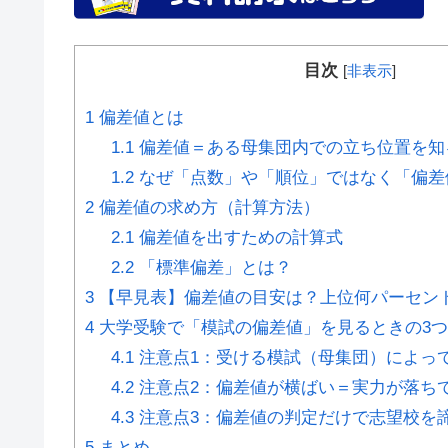
目次
[
非表示
]
1
偏差値とは
1.1
偏差値＝ある母集団内での立ち位置を知
1.2
なぜ「点数」や「順位」ではなく「偏差
2
偏差値の求め方（計算方法）
2.1
偏差値を出すための計算式
2.2
「標準偏差」とは？
3
【早見表】偏差値の目安は？上位何パーセン
4
大学受験で「模試の偏差値」を見るときの3
4.1
注意点1：受ける模試（母集団）によっ
4.2
注意点2：偏差値が横ばい＝実力が落ち
4.3
注意点3：偏差値の判定だけで志望校を
5
まとめ