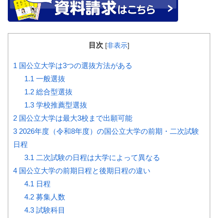
目次
[
非表示
]
1
国公立大学は3つの選抜方法がある
1.1
一般選抜
1.2
総合型選抜
1.3
学校推薦型選抜
2
国公立大学は最大3校まで出願可能
3
2026年度（令和8年度）の国公立大学の前期・二次試験
日程
3.1
二次試験の日程は大学によって異なる
4
国公立大学の前期日程と後期日程の違い
4.1
日程
4.2
募集人数
4.3
試験科目