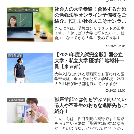
2025.11.13
政太郎が退官...
社会人の大学受験！合格するため
オンライン予備校・塾の活用法
の勉強法やオンライン予備校をご
紹介。忙しい社会人こそオンライ
ンを活用しよう
こんにちは、受験コンサルタントの田中
です。「やっぱり大学に行きたい！」社
会人になってから大学に改めて入学する
人は、あまり多くありません。そのため
2025.06.05
に、必要な情報が...
【2026年度入試完全版】国公立
医学部対策
大学・私立大学 医学部 地域枠一
覧【東京都】
大学入試における最難関とも言われる医
学部受験。全国で国公立大学50校、私立
大学31校が医学部を置いていますが、い
ずれの大学も入ることは簡単ではありま
2025.12.06
せん。しかし...
獣医学部では何を学ぶ？向いてい
大学受験情報
る人や卒業生のおもな進路先もご
紹介！
こんにちは、四谷学院の奥野です！進路
を考えている際に「獣医学部が気になる
が、どのようなことを学ぶのだろうか」
「自分に向いているのか」などと考えた