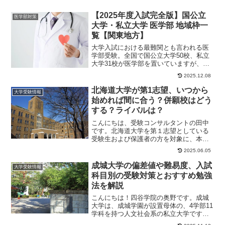
【2025年度入試完全版】国公立
医学部対策
大学・私立大学 医学部 地域枠一
覧【関東地方】
大学入試における最難関とも言われる医
学部受験。全国で国公立大学50校、私立
大学31校が医学部を置いていますが、い
ずれの大学も入ることは簡単ではありま
2025.12.08
せん。しかし...
北海道大学が第1志望、いつから
大学受験情報
始めれば間に合う？併願校はどう
する？ライバルは？
こんにちは、受験コンサルタントの田中
です。北海道大学を第１志望としている
受験生および保護者の方を対象に、本格
的に受験勉強は「いつからスタートさせ
2025.06.05
ればいいのか」と...
成城大学の偏差値や難易度、入試
大学受験情報
科目別の受験対策とおすすめ勉強
法を解説
こんにちは！四谷学院の奥野です。成城
大学は、成城学園が設置母体の、4学部11
学科を持つ人文社会系の私立大学です。
成城学園は、かつて文部官僚だった澤柳