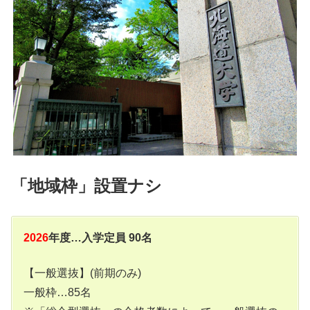
「地域枠」設置ナシ
2026
年度…入学定員 90名
【一般選抜】(前期のみ)
一般枠…85名