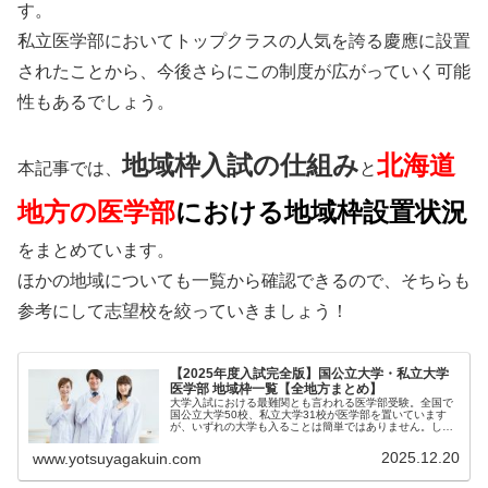
す。
私立医学部においてトップクラスの人気を誇る慶應に設置
されたことから、今後さらにこの制度が広がっていく可能
性もあるでしょう。
地域枠入試の仕組み
北海道
本記事では、
と
地方
の医学部
における地域枠設置状況
をまとめています。
ほかの地域についても一覧から確認できるので、そちらも
参考にして志望校を絞っていきましょう！
【2025年度入試完全版】国公立大学・私立大学
医学部 地域枠一覧【全地方まとめ】
大学入試における最難関とも言われる医学部受験。全国で
国公立大学50校、私立大学31校が医学部を置いています
が、いずれの大学も入ることは簡単ではありません。しか
し...
2025.12.20
www.yotsuyagakuin.com