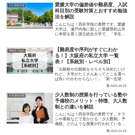
愛媛大学の偏差値や難易度、入試
大学受験情報
科目別の受験対策とおすすめ勉強
法を解説
こんにちは！四谷学院の奥野です。愛媛
大学は、瀬戸内海に面した愛媛県松山市
に本部を置く国立総合大学で、「学生中
心の大学」「地域とともに輝く大学」
「世界とつながる大...
【難易度や序列がすぐにわか
受験生の悩み
る！】大阪府の私立大学 一覧
表！【系統別・レベル別】
「出願校や出願校をそろそろ決めたいけ
れど、大学がたくさんあってどこを選べ
ば良いのかわからない！」「第一志望は
決まった！でも、併願先はどこにすれば
2025.06.03
良いんだろう？」...
少人数制の授業を行っている塾や
大学受験情報
予備校のメリット・特徴、大人数
制との違いを解説
こんにちは！四谷学院の奥野です。チラ
シや看板などで見かける「少人数制」予
備校。どのような授業が行われているの
か、少人数制にはどのようなメリットが
2024.04.25
あるのか、気にな...