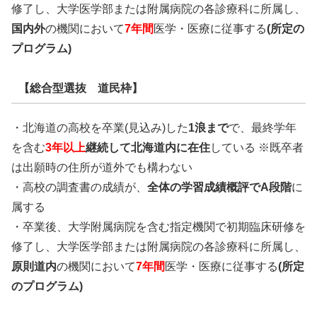
修了し、大学医学部または附属病院の各診療科に所属し、
国内外
の機関において
7年間
医学・医療に従事する
(所定の
プログラム)
【総合型選抜 道民枠】
・北海道の高校を卒業(見込み)した
1浪まで
で、最終学年
を含む
3年以上
継続して北海道内に在住
している
※既卒者
は出願時の住所が道外でも構わない
・高校の調査書の成績が、
全体の学習成績概評でA段階
に
属する
・卒業後、大学附属病院を含む指定機関で初期臨床研修を
修了し、大学医学部または附属病院の各診療科に所属し、
原則道内
の機関において
7年間
医学・医療に従事する
(所定
のプログラム)