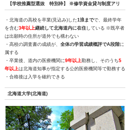
【学校推薦型選抜 特別枠】
※修学資金貸与制度アリ
・北海道の高校を卒業(見込み)した
1浪まで
で、最終学年
を含む
3年以上
継続して北海道内に在住
している
※既卒者
は出願時の住所が道外でも構わない
・高校の調査書の成績が、
全体の学習成績概評でA段階
に
属する
・卒業後、道内の医療機関に
9年以上
勤務し、そのうち
5
年以上
は北海道知事が指定する公的医療機関等で勤務する
・合格後は入学を確約できる
北海道大学(北海道)