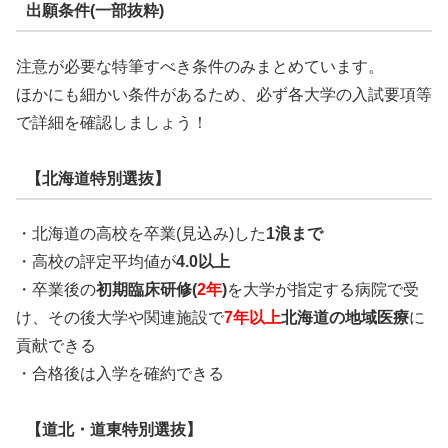
出願条件(一部抜粋)
注意が必要な特筆すべき条件のみまとめています。
ほかにも細かい条件があるため、必ず各大学の入試要項等
で詳細を確認しましょう！
【北海道特別選抜】
・北海道の高校を卒業(見込み)した
1浪まで
・高校の評定平均値が
4.0以上
・卒業後の
初期臨床研修(
2年
)
を大学が指定する病院で受
け、その後大学や関連施設で
7年以上
北海道の地域医療
に
貢献できる
・合格後は入学を確約できる
【道北・道東特別選抜】