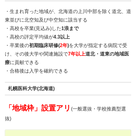
・生まれ育った地域が、北海道の上川中部を除く道北、道
東並びに北空知及び中空知に該当する
・高校を卒業(見込み)した
1浪まで
・高校の評定平均値が
4.3以上
・卒業後の
初期臨床研修(
2年
)
を大学が指定する病院で受
け、その後大学や関連施設で
7年以上
道北・道東の地域医
療
に貢献できる
・合格後は入学を確約できる
札幌医科大学(北海道)
「地域枠」設置アリ
(一般選抜・学校推薦型選
抜)