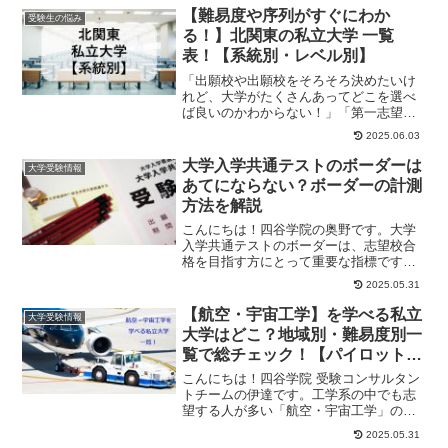
【難易度や序列がすぐにわか
受験生の悩み
る！】北関東の私立大学 一覧
表！【系統別・レベル別】
「出願校や出願校をそろそろ決めたいけ
れど、大学がたくさんあってどこを選べ
ば良いのかわからない！」「第一志望は
決まった！でも、併願先はどこにすれば
2025.06.03
良いんだろう？」...
大学入学共通テストのボーダーは
大学受験情報
あてにならない？ボーダーの計測
方法を解説
こんにちは！四谷学院の奥野です。大学
入学共通テストのボーダーは、志望校合
格を目指す方にとって重要な指標ですが
「あてにならない」と言われることもあ
2025.05.31
ります。今回は大...
【航空・宇宙工学】を学べる私立
大学受験情報
大学はどこ？地域別・難易度別一
覧で総チェック！【パイロットを
目指せるのはどの大学？】
こんにちは！四谷学院 受験コンサルタン
トチームの伊達です。工学系の中でも志
望する人が多い「航空・宇宙工学」の分
野。しかし、実際にどの大学であれば専
2025.05.31
門的に学ぶこと...