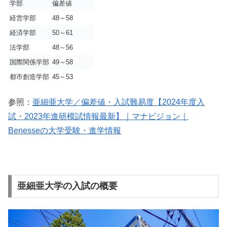
学部
偏差値
経営学部
48～58
経済学部
50～61
法学部
48～56
国際関係学部
49～58
都市創造学部
45～53
参照：
亜細亜大学／偏差値・入試難易度【2024年度入
試・2023年進研模試情報最新】｜マナビジョン｜
Benesseの大学受験・進学情報
亜細亜大学の入試の概要