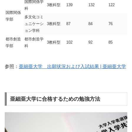
国際関係学
3教科型
139
132
122
科
国際関係
多文化コミ
学部
ュニケーシ
3教科型
87
84
76
ョン学科
都市創造
都市創造学
3教科型
102
92
85
学部
科
参照：
亜細亜大学 出願状況および入試結果 | 亜細亜大学
亜細亜大学に合格するための勉強方法