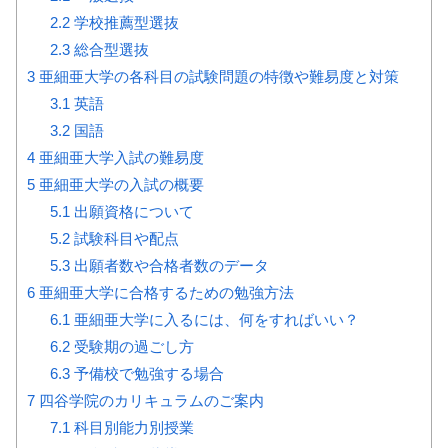
2.2
学校推薦型選抜
2.3
総合型選抜
3
亜細亜大学の各科目の試験問題の特徴や難易度と対策
3.1
英語
3.2
国語
4
亜細亜大学入試の難易度
5
亜細亜大学の入試の概要
5.1
出願資格について
5.2
試験科目や配点
5.3
出願者数や合格者数のデータ
6
亜細亜大学に合格するための勉強方法
6.1
亜細亜大学に入るには、何をすればいい？
6.2
受験期の過ごし方
6.3
予備校で勉強する場合
7
四谷学院のカリキュラムのご案内
7.1
科目別能力別授業