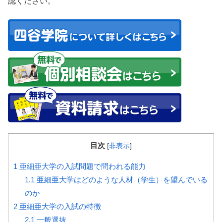
認ください。
目次
[
非表示
]
1
亜細亜大学の入試問題で問われる能力
1.1
亜細亜大学はどのような人材（学生）を望んでいる
のか
2
亜細亜大学の入試の特徴
2.1
一般選抜