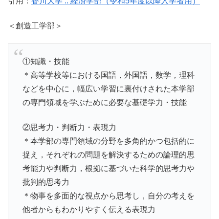
引用：
香川大学 :: 経済学部（令和5年度以降入学者用）
＜創造工学部＞
①知識・技能
＊高等学校等における国語，外国語，数学，理科
などを中心に，幅広い学習に裏付けされた本学部
の専門領域を学ぶために必要な基礎学力・技能
②思考力・判断力・表現力
＊本学部の専門領域の分野を多角的かつ包括的に
捉え，それぞれの問題を解決するための論理的思
考能力や判断力，根拠に基づいた科学的思考力や
批判的思考力
＊物事を多面的な視点から思考し，自分の考えを
他者からもわかりやすく伝える表現力