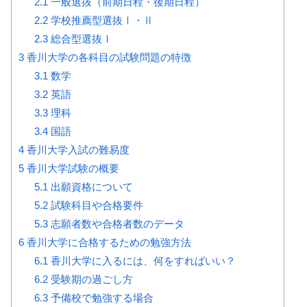
2.1
一般選抜（前期日程・後期日程）
2.2
学校推薦型選抜Ⅰ・Ⅱ
2.3
総合型選抜Ⅰ
3
香川大学の各科目の試験問題の特徴
3.1
数学
3.2
英語
3.3
理科
3.4
国語
4
香川大学入試の難易度
5
香川大学試験の概要
5.1
出願資格について
5.2
試験科目や合格要件
5.3
志願者数や合格者数のデータ
6
香川大学に合格するための勉強方法
6.1
香川大学に入るには、何をすればいい？
6.2
受験期の過ごし方
6.3
予備校で勉強する場合