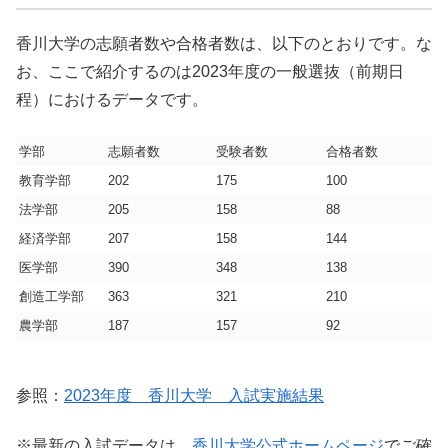
香川大学の志願者数や合格者数は、以下のとおりです。な
お、ここで紹介するのは2023年度の一般選抜（前期日
程）におけるデータです。
学部
志願者数
受験者数
合格者数
実
教育学部
202
175
100
1.
法学部
205
158
88
1.
経済学部
207
158
144
1.
医学部
390
348
138
2.
創造工学部
363
321
210
1.
農学部
187
157
92
1.
参照：
2023年度 香川大学 入試実施結果
※最新の入試データは、
香川大学公式ホームページ
でご確