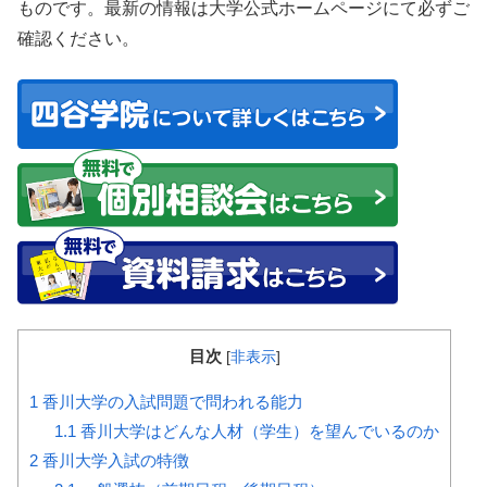
ものです。最新の情報は大学公式ホームページにて必ずご
確認ください。
目次
[
非表示
]
1
香川大学の入試問題で問われる能力
1.1
香川大学はどんな人材（学生）を望んでいるのか
2
香川大学入試の特徴