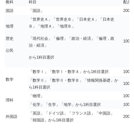
教科
科目
配点
国語
「国語」
200
「世界史Ａ」「世界史Ｂ」「日本史Ａ」「日本史
地理
Ｂ」「地理Ａ」「地理Ｂ」
歴史
「現代社会」「倫理」「政治・経済」「倫理，政
100
治・経済」
公民
から1科目選択
「数学Ⅰ」「数学Ⅰ・数学Ａ」から1科目選択
100
数学
「数学Ⅱ」「数学Ⅱ・数学Ｂ」「情報関係基礎」か
100
ら1科目選択
「物理」
100
理科
「化学」「生学」「地学」から1科目選択
100
「英語」「ドイツ語」「フランス語」「中国語」
外国語
200
「韓国語」から1科目選択