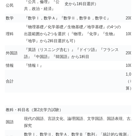
『公共，倫理』『公
史から1科目選択）
公民
共，政治・経済』
数学
『数学Ⅰ，数学Ａ』『数学Ⅱ，数学Ｂ，数学Ｃ』
200
『物理基礎／化学基礎／生物基礎／地学基礎』の4つの
理科
出題範囲から2つを選択（『物理』『化学』『生物』
100
『地学』から2科目選択も可）
『英語（リスニング含む）』『ドイツ語』『フランス
外国語
200
語』『中国語』『韓国語』から1科目
情報
『情報Ⅰ』
100
1,000
合計
（※1
算）
教科・科目名（第2次学力試験）
現代の国語、言語文化、論理国語、文学国語、国語表現、古典
国語
探究
数学Ⅰ、数学Ⅱ、数学Ａ、数学Ｂ「数列」「統計的な推測」、