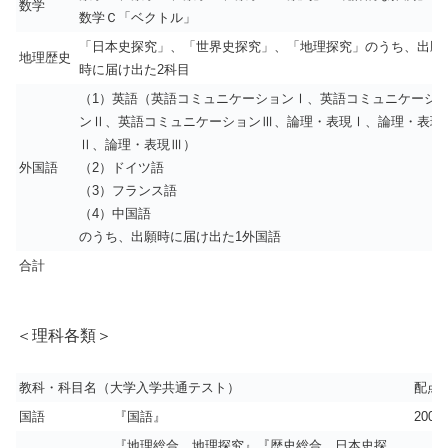
数学
数学Ｃ「ベクトル」
「日本史探究」、「世界史探究」、「地理探究」のうち、出願
地理歴史
時に届け出た2科目
（1）英語（英語コミュニケーションⅠ、英語コミュニケーシ
ンⅡ、英語コミュニケーションⅢ、論理・表現Ⅰ、論理・表現
Ⅱ、論理・表現Ⅲ）
外国語
（2）ドイツ語
（3）フランス語
（4）中国語
のうち、出願時に届け出た1外国語
合計
＜理科各類＞
教科・科目名（大学入学共通テスト）
配点
国語
『国語』
200
『地理総合，地理探究』『歴史総合，日本史探