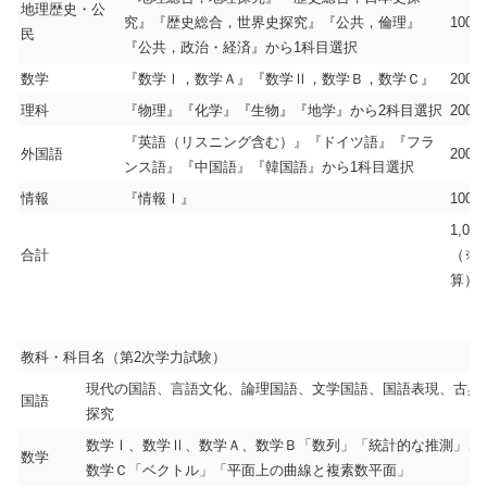
地理歴史・公
究』『歴史総合，世界史探究』『公共，倫理』
100
民
『公共，政治・経済』から1科目選択
数学
『数学Ⅰ，数学Ａ』『数学Ⅱ，数学Ｂ，数学Ｃ』
200
理科
『物理』『化学』『生物』『地学』から2科目選択
200
『英語（リスニング含む）』『ドイツ語』『フラ
外国語
200
ンス語』『中国語』『韓国語』から1科目選択
情報
『情報Ⅰ』
100
1,000
合計
（※1
算）
教科・科目名（第2次学力試験）
現代の国語、言語文化、論理国語、文学国語、国語表現、古典
国語
探究
数学Ⅰ、数学Ⅱ、数学Ａ、数学Ｂ「数列」「統計的な推測」、
数学
数学Ｃ「ベクトル」「平面上の曲線と複素数平面」