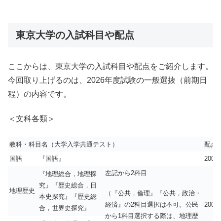
東京大学の入試科目や配点
ここからは、東京大学の入試科目や配点をご紹介します。
今回取り上げるのは、2026年度試験の一般選抜（前期日
程）の内容です。
＜文科各類＞
教科・科目名（大学入学共通テスト）
配点
国語
『国語』
200
左記から2科目
『地理総合，地理探
究』『歴史総合，日
地理歴史
（『公共，倫理』『公共，政治・
本史探究』『歴史総
経済』の2科目選択は不可。公民
200
合，世界史探究』
から1科目選択する際は、地理歴