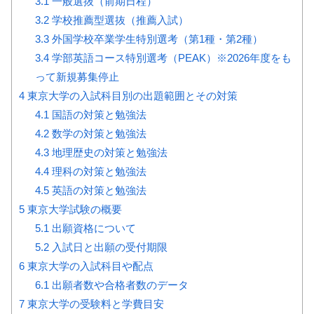
3.1
一般選抜（前期日程）
3.2
学校推薦型選抜（推薦入試）
3.3
外国学校卒業学生特別選考（第1種・第2種）
3.4
学部英語コース特別選考（PEAK）※2026年度をも
って新規募集停止
4
東京大学の入試科目別の出題範囲とその対策
4.1
国語の対策と勉強法
4.2
数学の対策と勉強法
4.3
地理歴史の対策と勉強法
4.4
理科の対策と勉強法
4.5
英語の対策と勉強法
5
東京大学試験の概要
5.1
出願資格について
5.2
入試日と出願の受付期限
6
東京大学の入試科目や配点
6.1
出願者数や合格者数のデータ
7
東京大学の受験料と学費目安