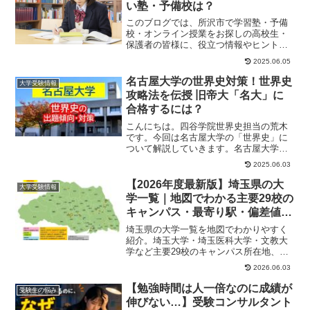
い塾・予備校は？
このブログでは、所沢市で学習塾・予備
校・オンライン授業をお探しの高校生・
保護者の皆様に、役立つ情報やヒントに
なる情報をお伝えします。塾選びに悩む
2025.06.05
高校生や保護者の...
名古屋大学の世界史対策！世界史
大学受験情報
攻略法を伝授 旧帝大「名大」に
合格するには？
こんにちは。四谷学院世界史担当の荒木
です。今回は名古屋大学の「世界史」に
ついて解説していきます。名古屋大学は
難関大、しかも旧帝大です。人気の高い
2025.06.03
名古屋大学（名大...
【2026年度最新版】埼玉県の大
大学受験情報
学一覧｜地図でわかる主要29校の
キャンパス・最寄り駅・偏差値ま
とめ
埼玉県の大学一覧を地図でわかりやすく
紹介。埼玉大学・埼玉医科大学・文教大
学など主要29校のキャンパス所在地、最
寄り駅、偏差値、特徴をまとめて確認で
2026.06.03
きます。埼玉で大学選びをする受験生必
見。
【勉強時間は人一倍なのに成績が
受験生の悩み
伸びない…】受験コンサルタント