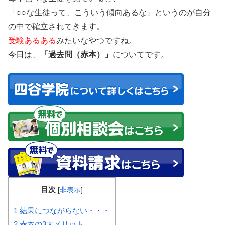
「○○な生徒って、こういう傾向あるな」というのが自分
の中で確立されてきます。
受験あるある
みたいなやつですね。
今日は、
「過去問（赤本）」
についてです。
目次
[
非表示
]
1
結果につながらない・・・
2
赤本の3大メリット