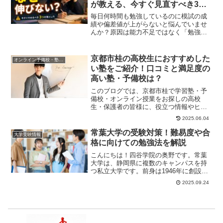
が教える、今すぐ見直すべき3つ
の落とし穴
毎日何時間も勉強しているのに模試の成
績や偏差値が上がらないと悩んでいませ
んか？原因は能力不足ではなく「勉強の
やり方（質）」にあります。受験コンサ
ルタントが今すぐやめるべき3つの非効率
な勉強法と、正しいフォームを解説。
京都市桂の高校生におすすめした
オンライン予備校・塾の活用法
い塾をご紹介！口コミと満足度の
高い塾・予備校は？
このブログでは、京都市桂で学習塾・予
備校・オンライン授業をお探しの高校
生・保護者の皆様に、役立つ情報やヒン
トになる情報をお伝えします。高校生の
2025.06.04
塾選びにおける4つ...
常葉大学の受験対策！難易度や合
大学受験情報
格に向けての勉強法を解説
こんにちは！四谷学院の奥野です。常葉
大学は、静岡県に複数のキャンパスを持
つ私立大学です。前身は1946年に創設さ
れた静岡女子高等学院で、地域社会や国
2025.09.24
際社会への貢...