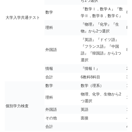
ら1つ選択
『数学Ⅰ，数学Ａ』『数
数学
80
学Ⅱ，数学Ｂ，数学Ｃ』
大学入学共通テスト
『物理』『化学』『生
理科
80
物』から2つ選択
『英語』『ドイツ語』
『フランス語』『中国
外国語
80
語』『韓国語』から1つ
選択
情報
『情報Ⅰ』
20
合計
6教科8科目
38
数学
数学（理系）
16
物理、化学、生物から2
理科
16
つ選択
個別学力検査
外国語
英語
16
その他
面接
–
合計
48