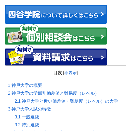
目次
[
非表示
]
1
神戸大学の概要
2
神戸大学の学部別偏差値と難易度（レベル）
2.1
神戸大学と近い偏差値・難易度（レベル）の大学
3
神戸大学入試の特徴
3.1
一般選抜
3.2
特別選抜