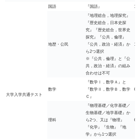
国語
『国語』
10
『地理総合，地理探究』
『歴史総合，日本史探
究』『歴史総合，世界史
探究』『公共，倫理』
地歴・公民
『公共，政治・経済』か
10
ら2つ選択
※『公共，倫理』と『公
共，政治・経済』の組み
合わせは不可
『数学Ⅰ，数学Ａ』と
数学
『数学Ⅱ，数学Ｂ，数学
65
大学入学共通テスト
Ｃ』
『物理基礎／化学基礎／
生物基礎／地学基礎』か
理科
ら2つ、又は『物理』
65
『化学』『生物』『地
学』から1つ選択