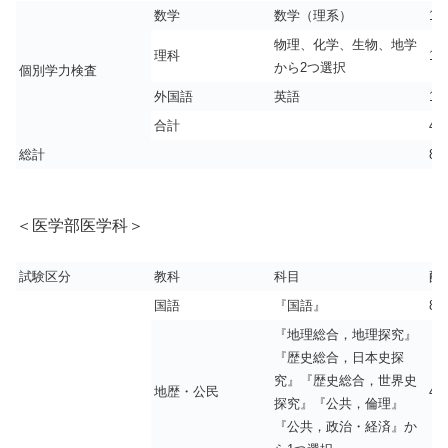
数学
数学（理系）
18
物理、化学、生物、地学
理科
15
から2つ選択
個別学力検査
外国語
英語
12
合計
45
総計
81
＜医学部医学科＞
試験区分
教科
科目
配
国語
『国語』
80
『地理総合，地理探究』
『歴史総合，日本史探
究』『歴史総合，世界史
地歴・公民
40
探究』『公共，倫理』
『公共，政治・経済』か