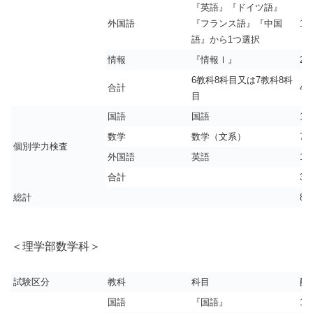
『英語』『ドイツ語』
外国語
『フランス語』『中国
10
語』から1つ選択
情報
『情報Ⅰ』
20
6教科8科目又は7教科8科
合計
45
目
国語
国語
15
数学
数学（文系）
75
個別学力検査
外国語
英語
12
合計
35
総計
80
＜理学部数学科＞
試験区分
教科
科目
配
国語
『国語』
12