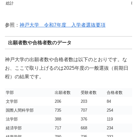
総計
86
参照：
神戸大学 令和7年度 入学者選抜要項
出願者数や合格者数のデータ
神戸大学の出願者数や合格者数は以下のとおりです。な
お、ここで取り上げるのは2025年度の一般選抜（前期日
程）の結果です。
学部
出願者数
受験者数
合格者数
実
文学部
206
203
84
2.
国際人間科学部
735
707
254
2.
法学部
388
376
119
3.
経済学部
717
668
234
2.
経営学部
790
735
232
3.