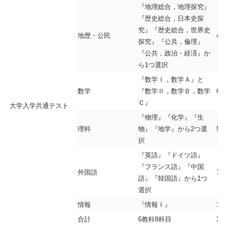
『地理総合，地理探究』
『歴史総合，日本史探
究』『歴史総合，世界史
地歴・公民
40
探究』『公共，倫理』
『公共，政治・経済』か
ら1つ選択
『数学Ⅰ，数学Ａ』と
数学
『数学Ⅱ，数学Ｂ，数学
60
Ｃ』
大学入学共通テスト
『物理』『化学』『生
理科
物』『地学』から2つ選
50
択
『英語』『ドイツ語』
『フランス語』『中国
外国語
75
語』『韓国語』から1つ
選択
情報
『情報Ⅰ』
10
合計
6教科8科目
36