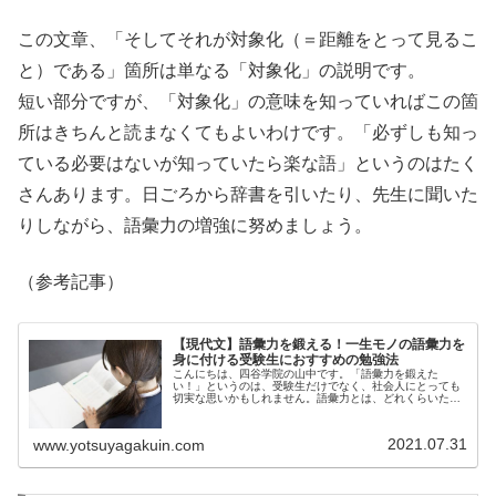
この文章、「そしてそれが対象化（＝距離をとって見るこ
と）である」箇所は単なる「対象化」の説明です。
短い部分ですが、「対象化」の意味を知っていればこの箇
所はきちんと読まなくてもよいわけです。「必ずしも知っ
ている必要はないが知っていたら楽な語」というのはたく
さんあります。日ごろから辞書を引いたり、先生に聞いた
りしながら、
語彙力の増強に努めましょう。
（参考記事）
【現代文】語彙力を鍛える！一生モノの語彙力を
身に付ける受験生におすすめの勉強法
こんにちは、四谷学院の山中です。「語彙力を鍛えた
い！」というのは、受験生だけでなく、社会人にとっても
切実な思いかもしれません。語彙力とは、どれくらいたく
さんの言...
2021.07.31
www.yotsuyagakuin.com