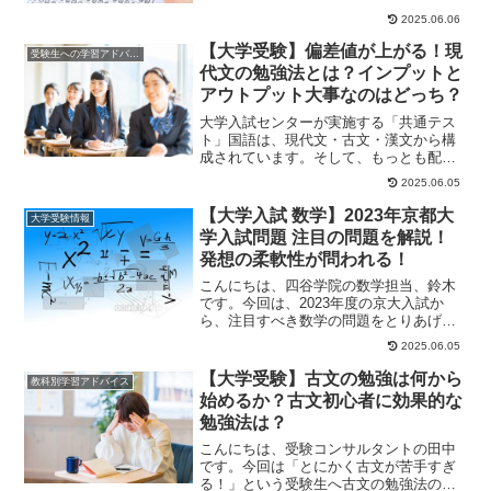
部(ア)の漢字と...
2025.06.06
【大学受験】偏差値が上がる！現
受験生への学習アドバイス
代文の勉強法とは？インプットと
アウトプット大事なのはどっち？
大学入試センターが実施する「共通テス
ト」国語は、現代文・古文・漢文から構
成されています。そして、もっとも配点
が多いのが「現代文」です。しかし、現
2025.06.05
代文は勉強の仕方...
【大学入試 数学】2023年京都大
大学受験情報
学入試問題 注目の問題を解説！
発想の柔軟性が問われる！
こんにちは、四谷学院の数学担当、鈴木
です。今回は、2023年度の京大入試か
ら、注目すべき数学の問題をとりあげて
解説してみようと思います。京大志望の
2025.06.05
方もそうでない...
【大学受験】古文の勉強は何から
教科別学習アドバイス
始めるか？古文初心者に効果的な
勉強法は？
こんにちは、受験コンサルタントの田中
です。今回は「とにかく古文が苦手すぎ
る！」という受験生へ古文の勉強法の初