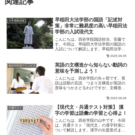
関連記事
早稲田大法学部の国語「記述対
大学受験情報
策」非常に難易度の高い早稲田法
学部の入試現代文
こんにちは。四谷学院国語担当、安藤で
す。今回は、早稲田大学法学部の国語の
入試について解説します。早稲田法学部
の国語は非常に難易度が高いのが特徴
2025.06.05
で、今回はその中か...
英語の文構造から知らない動詞の
教科別学習アドバイス
意味を予測しよう！
こんにちは、四谷学院の矢ヶ部です。英
語は語順の言語、つまり文構造が英語の
意味をつかさどるわけですが、文構造に
よって「ある程度」の文意が決められて
いると聞いたこと...
2025.06.06
【現代文・共通テスト対策】 漢
共通テスト
字の学習は語彙の学習と心得よ！
こんにちは、四谷学院の山中です。今回
は、共通テスト「現代文」の漢字対策に
ついて解説します。漢字の出題形式まず
は例題を見てみましょう。例題１ 傍線