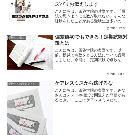
ズバリお伝えします
こんにちは。四谷学院の片野です。「模
試で思うように点数が取れない」そんな
経験をしたことがある受験生は多いので
はないでしょうか？この記事では、模試
2018.12.05
の点数が伸びない...
偏差値40でもできる！定期試験対
受験生の悩み
策とは
こんにちは。四谷学院の奥野です。以
前、模試で点数をとる方法について説明
しました。今回は、定期試験で点数をと
る方法についてお話ししていきます。定
期試験と模試、どっ...
2019.08.13
ケアレスミスから逃げるな
受験生への学習アドバイス
こんにちは。四谷学院の奥野です。みな
さんはテストや模試で間違えた問題があ
るとき、「ここはケアレスミスだな」と
考えたことはありますか？単純に日本語
に訳すと「不注意...