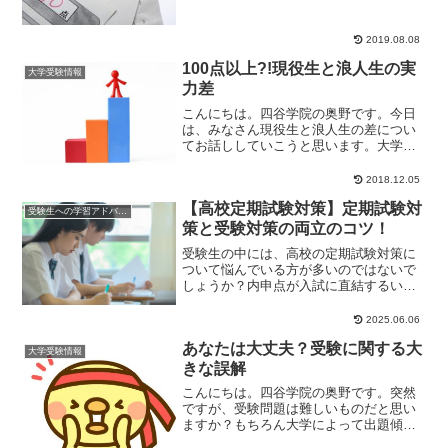
2019.08.08
100点以上?!現役生と浪人生の実
大学受験情報
力差
こんにちは。四谷学院の奥野です。今日
は、みなさん現役生と浪人生の差につい
てお話ししていこうと思います。大学受
験は何が違う？突然ですが、大学受験が
これまでの中学受...
2018.12.05
【高校定期試験対策】定期試験対
受験生への学習アドバイス
策と受験対策の両立のコツ！
受験生の中には、高校の定期試験対策に
ついて悩んでいる方が多いのではないで
しょうか？内申点が入試に直結するいわ
ゆる推薦入試（学校推薦型選抜）を目指
す人は、言うまで...
2025.06.06
あなたは大丈夫？受験に関する大
大学受験情報
きな誤解
こんにちは。四谷学院の奥野です。突然
ですが、受験問題は難しいものだと思い
ますか？もちろん大学によって出題傾向
は違いますし、科目によって得意不得意