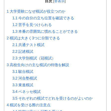
目次
[
非表示
]
1
大学受験になぜ模試が役立つのか
1.1
今の自分の立ち位置を確認できる
1.2
苦手を見つけられる
1.3
本番の雰囲気に慣れることができる
2
模試は大きく3つに分類できる
2.1
共通テスト模試
2.2
記述模試
2.3
大学別模試（冠模試）
3
高校生向けの主な模試の特徴を解説
3.1
駿台模試
3.2
河合塾模試
3.3
東進模試
3.4
ベネッセ模試
3.5
それぞれの模試でどれを受けるのがよいのか
4
模試を受ける際の注意点