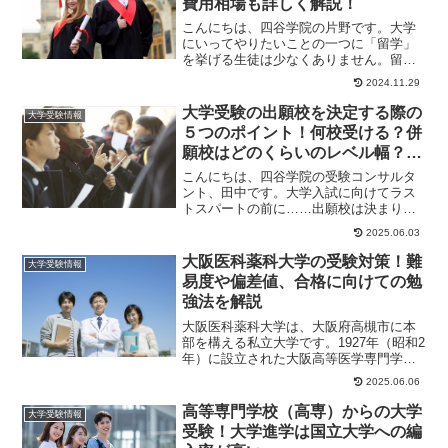
費用相場も詳しく解説！
こんにちは、四谷学院の片野です。大学
にいってやりたいことの一つに「留学」
を挙げる生徒は少なくありません。留学
は自分が取得した言語を試したり、日本
2024.11.29
とは異なる文化・...
大学受験の出願校を決定する際の
大学受験情報
５つのポイント！何校受ける？併
願校はどのくらいのレベル幅？参
考にすべき模試は？
こんにちは、四谷学院の受験コンサルタ
ント、田中です。大学入試に向けてラス
トスパートの前に……出願校は決まりま
したか？大学入試はたくさん受ければい
2025.06.03
いというわけでは...
大阪医科薬科大学の受験対策！難
大学受験情報
易度や偏差値、合格に向けての勉
強法を解説
大阪医科薬科大学は、大阪府高槻市に本
部を構える私立大学です。1927年（昭和2
年）に設立された大阪高等医学専門学校
を前身とし、1952年（昭和27年）に大阪
2025.06.06
医科...
高等専門学校（高専）からの大学
大学受験情報
受験！大学進学は国立大学への編