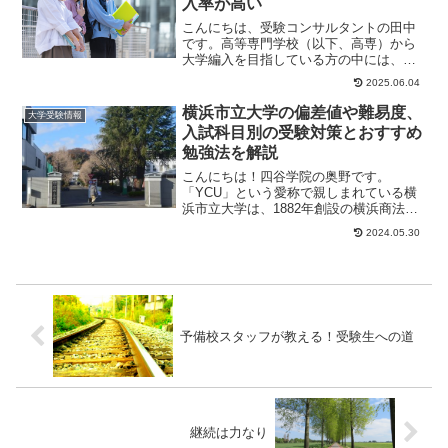
入率が高い
こんにちは、受験コンサルタントの田中
です。高等専門学校（以下、高専）から
大学編入を目指している方の中には、ど
の塾・予備校に通うべきか？もしくはそ
2025.06.04
もそも予備校は必...
横浜市立大学の偏差値や難易度、
大学受験情報
入試科目別の受験対策とおすすめ
勉強法を解説
こんにちは！四谷学院の奥野です。
「YCU」という愛称で親しまれている横
浜市立大学は、1882年創設の横浜商法学
校を起源とし、1949年に新制大学として
2024.05.30
設立された...
予備校スタッフが教える！受験生への道
継続は力なり