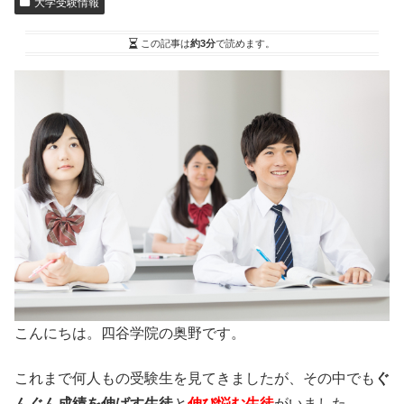
大学受験情報
この記事は
約3分
で読めます。
こんにちは。四谷学院の奥野です。
これまで何人もの受験生を見てきましたが、その中でも
ぐ
んぐん成績を伸ばす生徒
と
伸び悩む生徒
がいました。