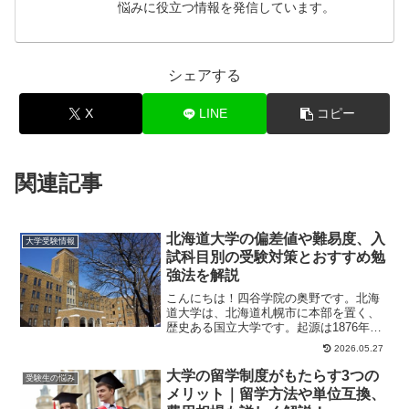
悩みに役立つ情報を発信しています。
シェアする
X
LINE
コピー
関連記事
北海道大学の偏差値や難易度、入
大学受験情報
試科目別の受験対策とおすすめ勉
強法を解説
こんにちは！四谷学院の奥野です。北海
道大学は、北海道札幌市に本部を置く、
歴史ある国立大学です。起源は1876年設
立の札幌農学校にさかのぼり、東北帝国
2026.05.27
大学農科大学...
大学の留学制度がもたらす3つの
受験生の悩み
メリット｜留学方法や単位互換、