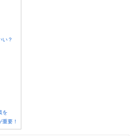
いい？
談を
が重要！