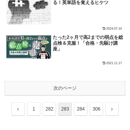
る！英単語を覚えるヒケツ
2024.07.10
たった2ヶ月で高2までの弱点を総
春期講習
点検＆克服！「合格・先駆け講
座」
2021.11.17
次のページ
前
次
1
282
283
284
306
へ
へ