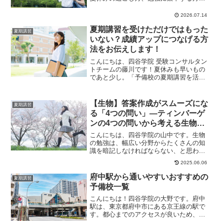
など、大学受験に役立つ情報を紹介しま
す。
2026.07.14
夏期講習を受けただけではもった
夏期講習
いない？成績アップにつなげる方
法をお伝えします！
こんにちは、四谷学院 受験コンサルタン
トチームの藤川です！夏休みも早いもの
であと少し。「予備校の夏期講習を活用
してがんばった！」という高校生は多い
でしょう。しか...
【生物】答案作成がスムーズにな
夏期講習
る「4つの問い」—ティンバーゲ
ンの4つの問いから考える生物学
習のポイント
こんにちは、四谷学院の山中です。生物
の勉強は、幅広い分野からたくさんの知
識を暗記しなければならない、と思われ
がちです。確かに暗記は必要ですが、た
2025.06.06
だやみくもに覚え...
府中駅から通いやすいおすすめの
夏期講習
予備校一覧
こんにちは！四谷学院の大野です。府中
駅は、東京都府中市にある京王線の駅で
す。都心までのアクセスが良いため、一