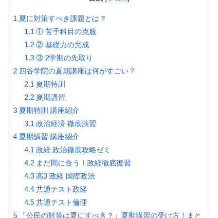
1
夏に対策すべき課題とは？
1.1
① 苦手科目の克服
1.2
② 基礎力の完成
1.3
③ 2学期の先取り
2
四谷学院の夏期講座は何がすごい？
2.1
夏期特訓
2.2
夏期講習
3
夏期特訓 講座紹介
3.1
政治経済 徹底演習
4
夏期講習 講座紹介
4.1
政経 政治徹底攻略ゼミ
4.2
まだ間に合う！政経徹底復習
4.3
高3 政経 国際政治
4.4
共通テスト政経
4.5
共通テスト倫理
5
「公民の対策は夏にすべき？」夏期講習の受け方！まと