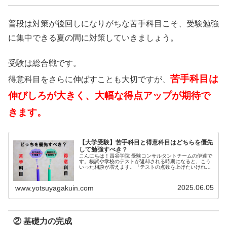
普段は対策が後回しになりがちな苦手科目こそ、受験勉強
に集中できる夏の間に対策していきましょう。
受験は総合戦です。
苦手科目は
得意科目をさらに伸ばすことも大切ですが、
伸びしろが大きく、大幅な得点アップが期待で
きます。
【大学受験】苦手科目と得意科目はどちらを優先
して勉強すべき？
こんにちは！四谷学院 受験コンサルタントチームの伊達で
す。模試や学校のテストが返却される時期になると、こう
いった相談が増えます。『テストの点数を上げたいけれ
ど、...
2025.06.05
www.yotsuyagakuin.com
② 基礎力の完成