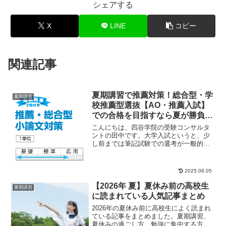
シェアする
X
LINE
コピー
関連記事
夏期講習で推薦対策！総合型・学
夏期講習
校推薦型選抜【AO・推薦入試】
での合格を目指すなら夏が勝負！
2023年夏
こんにちは、四谷学院の受験コンサルタ
ントの田中です。大学入試というと、少
し前までは筆記試験での選考が一般的で
した。しかし、近年では、大学合格者の
約半数が総合型・...
2025.06.05
【2026年 夏】夏休み前の高校生
夏期講習
に読まれている人気記事まとめ
2026年の夏休み前に高校生によく読まれ
ている記事をまとめました。夏期講習、
夏休みの過ごし方、勉強に集中する方法