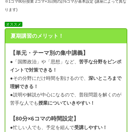
※1コマ80分授業 2コマ×3日間の計6コマが基本設定 (講座によって異な
ります)
オススメ
夏期講習のメリット！
【単元・テーマ別の集中講義】
●「国際政治」や「思想」など、
苦手な分野をピンポ
イントで対策できる！
●その分野にだけ時間を割けるので、
深いところまで
理解できる！
●説明や解説が中心になるので、普段問題を解くのが
苦手な人でも
授業についていきやすい！
【80分×6コマの時間設定】
●忙しい人でも、予定を組んで
受講しやすい！