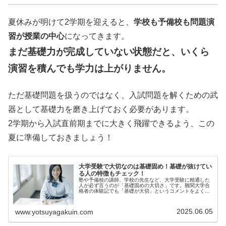
夏休みが明けて2学期を迎えると、
学校も予備校も問題演
習が授業の中心
になってきます。
まだ基礎力が完成していない状態だと、いくら
演習を積んでも学力は上がりません。
ただ基礎問題を扱うのではなく、入試問題を解くための武
器として基礎力を磨き上げておく必要があります。
2学期から入試直前期までに大きく飛躍できるよう、この
夏に準備しておきましょう！
大学受験で大切なのは基礎固め！基礎が抜けてい
る人の特徴もチェック！
塾や予備校の講師、学校の先生など、大学受験に精通した
人が必ず言うのが「基礎固めの大切さ」です。難関大学合
格者の体験記でも「基礎が大切」というコメントをよく見
かけ...
2025.06.05
www.yotsuyagakuin.com