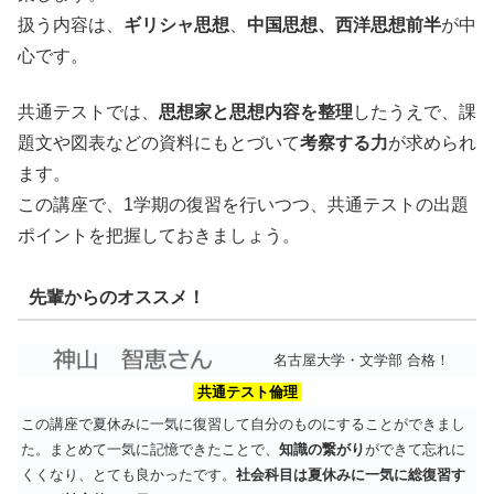
扱う内容は、
ギリシャ思想
、
中国思想、西洋思想前半
が中
心です。
共通テストでは、
思想家と思想内容を整理
したうえで、課
題文や図表などの資料にもとづいて
考察する力
が求められ
ます。
この講座で、1学期の復習を行いつつ、共通テストの出題
ポイントを把握しておきましょう。
先輩からのオススメ！
名古屋大学・文学部 合格！
共通テスト倫理
この講座で夏休みに一気に復習して自分のものにすることができまし
た。まとめて一気に記憶できたことで、
知識の繋がり
ができて忘れに
くくなり、とても良かったです。
社会科目は夏休みに一気に総復習す