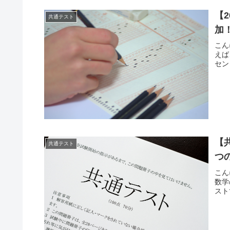
【
共通テスト
加
こん
えば
セン
【
共通テスト
つ
こん
数学
スト