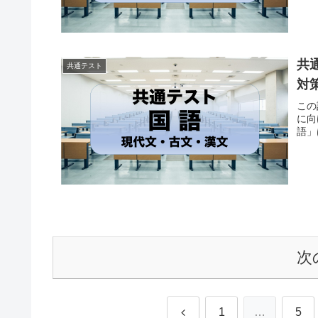
共
共通テスト
対
この
に向
語」
次
前
1
…
5