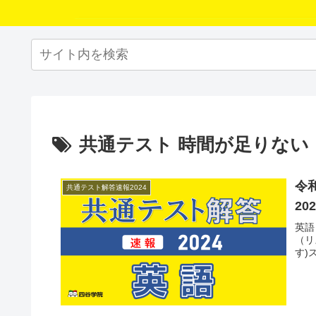
共通テスト 時間が足りない
令
共通テスト解答速報2024
20
英語
（リ
す)