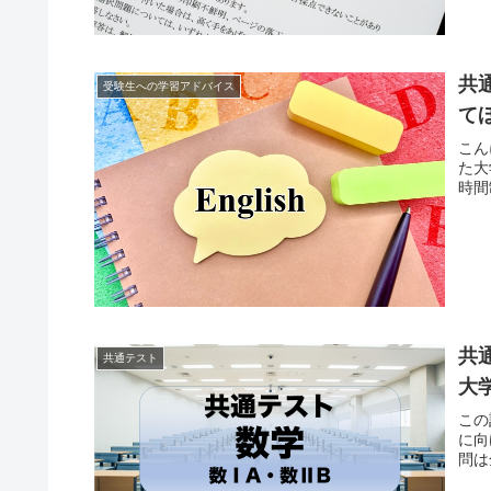
共
受験生への学習アドバイス
て
こん
た大
時間
共
共通テスト
大
この
に向
問は