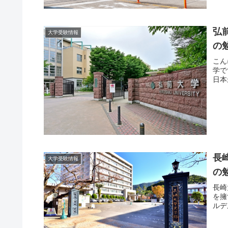
弘
大学受験情報
の
こん
学で
日本
長
大学受験情報
の
長崎
を擁
ルデ