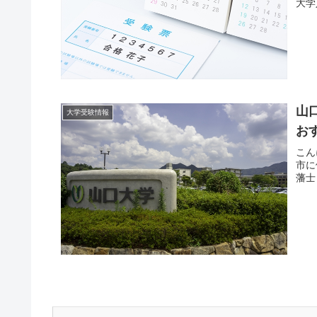
大学
山
大学受験情報
お
こん
市に
藩士