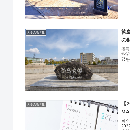
徳
大学受験情報
の
徳島
科学
部を
【
大学受験情報
M
国立
20