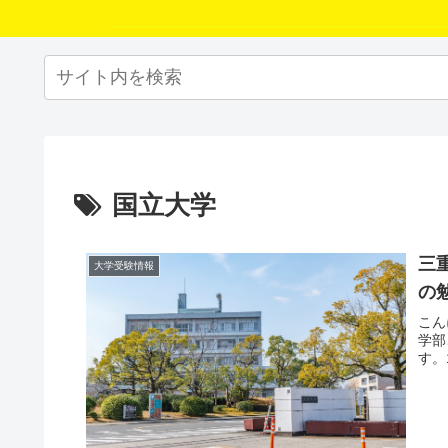
国立大学
三
大学受験情報
の
こん
学部
す。