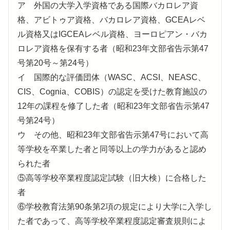
ア 外国の大学入学資格である国際バカロレア資
格、アビトゥア資格、バカロレア資格、GCEAレベ
ル資格又はIGCEAレベル資格、ヨーロピアン・バカ
ロレア資格を保有する者（昭和23年文部省告示第47
号第20号～第24号）
イ 国際的な評価団体（WASC、ACSI、NEASC、
CIS、Cognia、COBIS）の認定を受けた教育施設の
12年の課程を修了した者（昭和23年文部省告示第47
号第24号）
ウ その他、昭和23年文部省告示第47号において高
等学校を卒業した者と同等以上の学力があると認め
られた者
⑤高等学校卒業程度認定試験（旧大検）に合格した
者
⑥学校教育法第90条第2項の規定により大学に入学し
た者であって、高等学校卒業程度認定審査規則によ