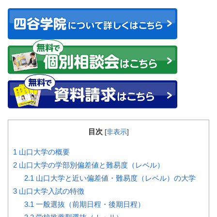
目次
[
非表示
]
1
山口大学の概要
2
山口大学の学部別偏差値と難易度（レベル）
2.1
山口大学と近い偏差値・難易度（レベル）の大学
3
山口大学入試の特徴
3.1
一般選抜（前期日程・後期日程）