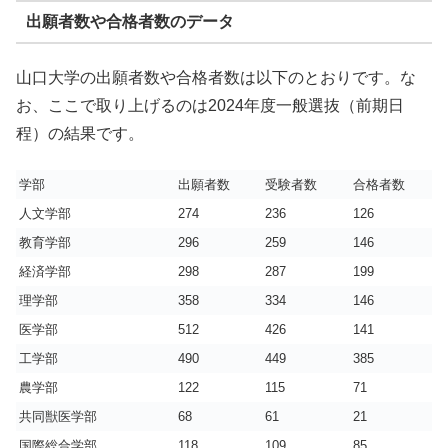
出願者数や合格者数のデータ
山口大学の出願者数や合格者数は以下のとおりです。な
お、ここで取り上げるのは2024年度一般選抜（前期日
程）の結果です。
学部
出願者数
受験者数
合格者数
人文学部
274
236
126
1
教育学部
296
259
146
1
経済学部
298
287
199
1
理学部
358
334
146
2
医学部
512
426
141
3
工学部
490
449
385
1
農学部
122
115
71
1
共同獣医学部
68
61
21
2
国際総合学部
118
109
85
1