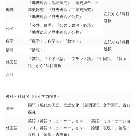
『地理総合，地理探究』『歴史総合，日
地歴
本史探究』『歴史総合，世界史探究』
左記から1科目
『地理総合／歴史総合／公共』
選択
『公共，倫理』『公共，政治・経済』
公民
『地理総合／歴史総合／公共』
数学
『数学Ⅰ，数学Ａ』『数学Ⅰ』
左記から1科目
選択
情報
『情報Ⅰ』
『英語』『ドイツ語』『フランス語』『中国語』『韓国
外国語
語』から1科目選択
合計
教科・科目名（個別学力検査）
国語（現代の国語、言語文化、論理国語、文学国語、古典
国語
探究）
英語（英語コミュニケーションⅠ、英語コミュニケーショ
外国語
ンⅡ、英語コミュニケーションⅢ、論理・表現Ⅰ、論理・
表現Ⅱ、論理・表現Ⅲ）