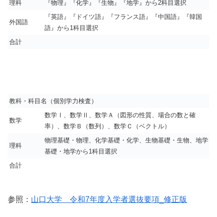
理科
『物理』『化学』『生物』『地学』から2科目選択
『英語』『ドイツ語』『フランス語』『中国語』『韓国
外国語
語』から1科目選択
合計
教科・科目名（個別学力検査）
数学Ⅰ、数学Ⅱ、数学Ａ（図形の性質、場合の数と確
数学
率）、数学Ｂ（数列）、数学Ｃ（ベクトル）
物理基礎・物理、化学基礎・化学、生物基礎・生物、地学
理科
基礎・地学から1科目選択
合計
参照：
山口大学 令和7年度入学者選抜要項_修正版