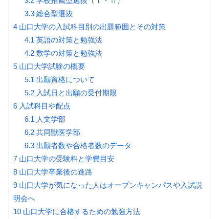
3.2
学校推薦型選抜（Ⅰ・Ⅱ）
3.3
総合型選抜
4
山口大学の入試科目別の出題範囲とその対策
4.1
英語の対策と勉強法
4.2
数学の対策と勉強法
5
山口大学試験の概要
5.1
出願資格について
5.2
入試日と出願の受付期限
6
入試科目や配点
6.1
人文学部
6.2
共同獣医学部
6.3
出願者数や合格者数のデータ
7
山口大学の受験料と学費目安
8
山口大学卒業後の進路
9
山口大学が気になった人はオープンキャンパスや入試説
明会へ
10
山口大学に合格するための勉強方法