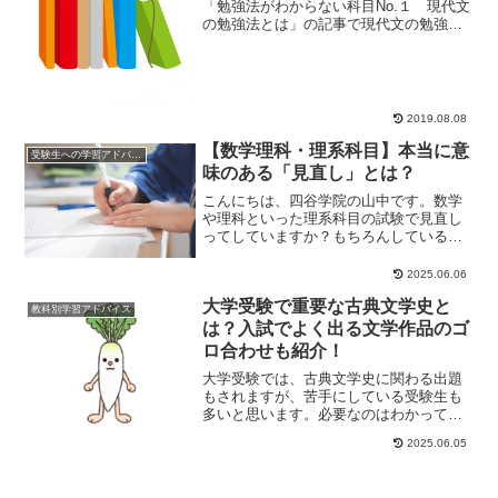
「勉強法がわからない科目No.１ 現代文
の勉強法とは」の記事で現代文の勉強方
法についてお話ししました。今回からは
もう１歩進ん...
2019.08.08
【数学理科・理系科目】本当に意
受験生への学習アドバイス
味のある「見直し」とは？
こんにちは、四谷学院の山中です。数学
や理科といった理系科目の試験で見直し
ってしていますか？もちろんしている人
が多いと思います。あなたのやっている
見直しって本当に...
2025.06.06
大学受験で重要な古典文学史と
教科別学習アドバイス
は？入試でよく出る文学作品のゴ
ロ合わせも紹介！
大学受験では、古典文学史に関わる出題
もされますが、苦手にしている受験生も
多いと思います。必要なのはわかってい
るけど、全然覚えられない！と苦しんで
2025.06.05
いる受験生もいま...