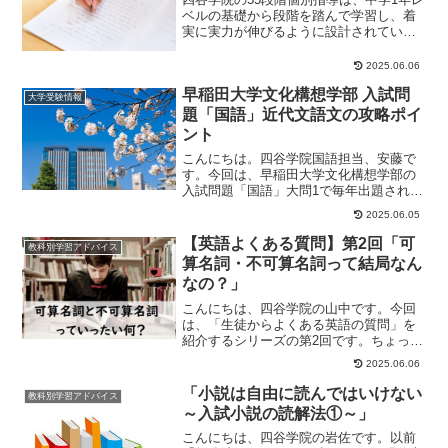
ベルの基礎から段階を踏んで学習し、着
実に実力が伸びるように設計されていま
す。55段階をバランスよく学習すること
で、入試突...
2025.06.06
早稲田大学文化構想学部 入試問
大学受験情報
題「国語」近代文語文の攻略ポイ
ント
こんにちは。四谷学院国語担当、安藤で
す。今回は、早稲田大学文化構想学部の
入試問題「国語」大問1で毎年出題され
る、評論文と近代文語文の融合問題の対
2025.06.05
策について説明し...
【英語よくある質問】第2回「可
教科別学習アドバイス
算名詞・不可算名詞って結局なん
なの？」
こんにちは、四谷学院の山中です。今回
は、「生徒からよくある英語の質問」を
紹介するシリーズの第2回です。ちょっと
細かい話も出てきますが、気になったと
2025.06.06
ころのつまみ食...
「小説は自由に読んではいけない
教科別学習アドバイス
～入試小説の読解法①～」
こんにちは、四谷学院の岩佐です。以前