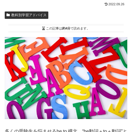
2022.09.26
教科別学習アドバイス
この記事は
約4分
で読めます。
多くの受験生を悩ませるbe to 構文。“be動詞＋to＋動詞”と