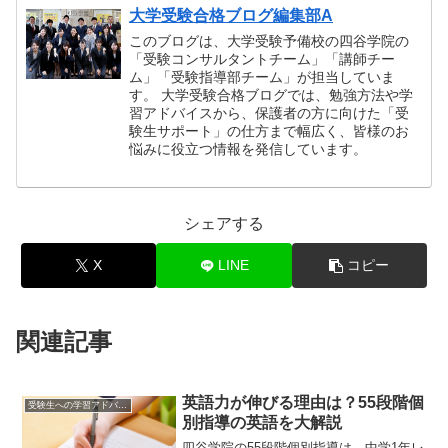
大学受験合格ブログ編集部A
このブログは、大学受験予備校の四谷学院の
「受験コンサルタントチーム」「講師チー
ム」「受験指導部チーム」が担当していま
す。 大学受験合格ブログでは、勉強方法や学
習アドバイスから、保護者の方に向けた「受
験生サポート」の仕方まで幅広く、皆様のお
悩みに役立つ情報を発信しています。
シェアする
X
LINE
コピー
関連記事
英語力が伸びる理由は？55段階個
受験生への学習アドバイス
別指導の英語を大解説
四谷学院の55段階個別指導は、中学1年レ