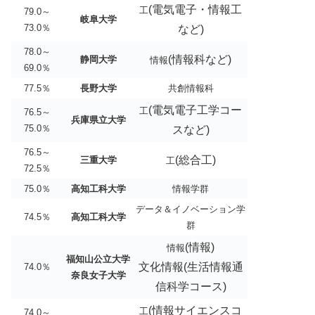
(電気電子・情報工
工
79.0～
岐阜大学
73.0％
など)
78.0～
(情報科など)
静岡大学
情報
69.0％
77.5％
長野大学
共創情報科
(電気電子工学コー
工
76.5～
兵庫県立大学
75.0％
スなど)
76.5～
(総合工)
三重大学
工
72.5％
75.0％
高知工科大学
情報学群
データ＆イノベーション学
74.5％
高知工科大学
群
(情報)
情報
福知山公立大学
文化情報(生活情報通
74.0％
奈良女子大学
信科学コース)
(情報サイエンスコ
工
74.0～