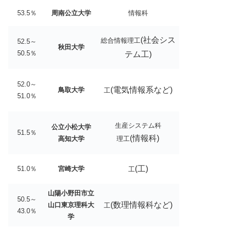
53.5％
周南公立大学
情報科
(社会シス
総合情報理工
52.5～
秋田大学
50.5％
テム工)
52.0～
(電気情報系など)
鳥取大学
工
51.0％
生産システム科
公立小松大学
51.5％
(情報科)
高知大学
理工
(工)
51.0％
宮崎大学
工
山陽小野田市立
50.5～
(数理情報科など)
山口東京理科大
工
43.0％
学