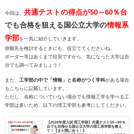
共通テストの得点が50～60％台
今回は、
でも合格を狙える
国公立大学の
情報系
学部
を一気に紹介していきます。
併願先を検討するときにも、役立ててくださいね。
ボーダー等はあくまで目安ですから、気になった大学は自
分でも調べてみましょう！
また、
工学部の中で「情報」と名称がつく学科
がある場合
もこちらに記載しています。
ただし、名称についていない場合でも情報工学を学べる工
学部は多いため、以下の理工学部も参考にしてください。
【2026年度入試 理工学部】共通テスト50～60％
台でも目指せる国公立大学の理工系学部を教え
て！【まだ間に合う！】