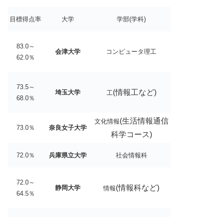
目標得点率
大学
学部(学科)
83.0～
会津大学
コンピュータ理工
62.0％
73.5～
(情報工など)
埼玉大学
工
68.0％
(生活情報通信
文化情報
73.0％
奈良女子大学
科学コース)
72.0％
兵庫県立大学
社会情報科
72.0～
(情報科など)
静岡大学
情報
64.5％