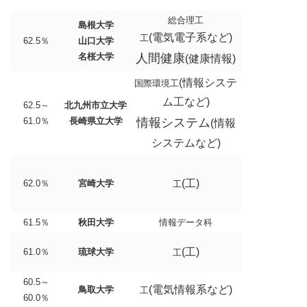
総合理工
島根大学
(
電気電子系など)
工
62.5％
山口大学
名桜大学
人間健康
(健康情報)
(情報システ
国際環境工
ム工など)
62.5～
北九州市立大学
61.0％
長崎県立大学
情報システム
(情報
システムなど)
(工)
62.0％
宮崎大学
工
61.5％
秋田大学
情報データ科
(工)
61.0％
琉球大学
工
60.5～
(電気情報系など)
鳥取大学
工
60.0％