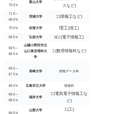
富山大学
70.0％
スなど)
71.0～
(情報工など)
茨城大学
工
68.0％
理工
70.0％
佐賀大学
(理工)
(電子情報工)
69.5％
弘前大学
理工
山陽小野田市立
69.5～
(数理情報科など)
山口東京理科大
工
68.5％
学
69.5～
長崎大学
情報データ科
67.5％
69.0％
広島市立大学
情報科
(電気電子情報工な
工
69.0～
福井大学
68.5％
ど)
(工)
工
山梨大学
68.0％