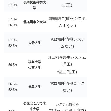
長岡技術科学大
(工)
57.0％
工
学
(情報システ
国際環境工
57.0～
北九州市立大学
56.0％
ム工など)
(知能情報システ
理工
57.0～
大分大学
52.5％
ムなど)
(共生システム
理工学群
福島大学
理工)
56.5％
佐賀大学
理工
(理工)
(知能情報コース
理工
56.5～
徳島大学
52.5％
など)
公立はこだて未
システム情報科
来大学
(情報・生命工学群)
工