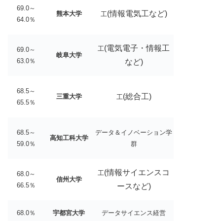
69.0～
(情報電気工など)
熊本大学
工
64.0％
(電気電子・情報工
工
69.0～
岐阜大学
63.0％
など)
68.5～
(総合工)
三重大学
工
65.5％
68.5～
データ＆イノベーション学
高知工科大学
59.0％
群
(情報サイエンスコ
工
68.0～
信州大学
66.5％
ースなど)
68.0％
宇都宮大学
データサイエンス経営