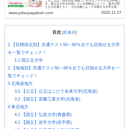
こんにちは！四谷学院 受験コンサルタントチームの伊達で
す。国公立大学を目指している受験生にとって、最大の壁
となる共通テスト。その点数によって出願する大学を変え
る...
2025.11.27
www.yotsuyagakuin.com
目次
[
非表示
]
1
【目標得点別】共通テスト50～60％台でも目指せる大学
を一覧でチェック！
1.1
国公立大学
2
【地域別】共通テスト50～60％台でも目指せる大学を一
覧でチェック！
3
北海道地方
3.1
【公立】公立はこだて未来大学(北海道)
3.2
【国立】室蘭工業大学(北海道)
4
東北地方
4.1
【国立】弘前大学(青森県)
4.2
【国立】岩手大学(岩手県)