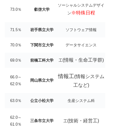
ソーシャルシステムデザイ
73.0％
叡啓大学
※特殊日程
ン
71.5％
岩手県立大学
ソフトウェア情報
70.0％
下関市立大学
データサイエンス
(情報・生命工学群)
69.0％
前橋工科大学
工
情報工
(情報システム
66.0～
岡山県立大学
62.0％
工など)
63.0％
公立小松大学
生産システム科
62.0～
(技術・経営工)
三条市立大学
工
61.0％