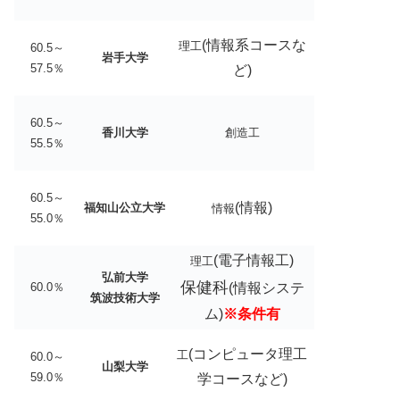
(情報系コースな
理工
60.5～
岩手大学
57.5％
ど)
60.5～
香川大学
創造工
55.5％
60.5～
(情報)
福知山公立大学
情報
55.0％
(電子情報工)
理工
弘前大学
保健科
60.0％
(情報システ
筑波技術大学
ム)
※条件有
(コンピュータ理工
工
60.0～
山梨大学
59.0％
学コースなど)