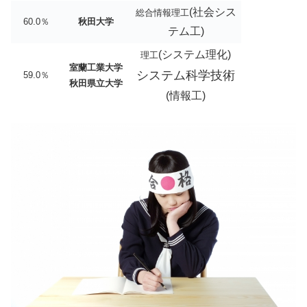
(社会シス
総合情報理工
60.0％
秋田大学
テム工)
(システム理化)
理工
室蘭工業大学
システム科学技術
59.0％
秋田県立大学
(情報工)