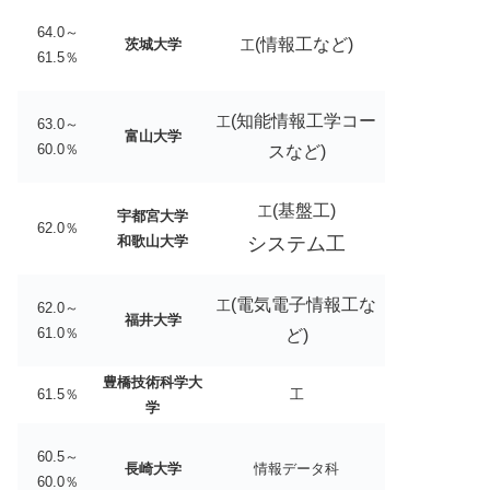
64.0～
(情報工など)
茨城大学
工
61.5％
(知能情報工学コー
工
63.0～
富山大学
60.0％
スなど)
(基盤工)
工
宇都宮大学
62.0％
和歌山大学
システム工
(電気電子情報工な
工
62.0～
福井大学
61.0％
ど)
豊橋技術科学大
61.5％
工
学
60.5～
長崎大学
情報データ科
60.0％