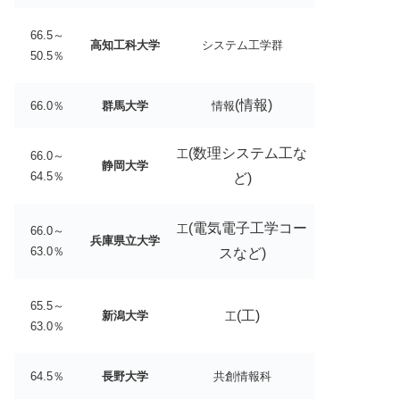
66.5～
高知工科大学
システム工学群
50.5％
(情報)
66.0％
群馬大学
情報
(数理システム工な
工
66.0～
静岡大学
64.5％
ど)
(電気電子工学コー
工
66.0～
兵庫県立大学
63.0％
スなど)
65.5～
(工)
新潟大学
工
63.0％
64.5％
長野大学
共創情報科