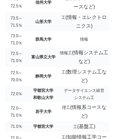
信州大学
72.5％
ースなど)
(情報・エレクトロ
工
73.5～
山形大学
71.5％
ニクス)
73.0～
群馬大学
情報
71.0％
(情報システム工
情報工
72.5～
富山県立大学
71.0％
など)
(数理システム工な
工
72.5～
静岡大学
70.0％
ど)
宇都宮大学
データサイエンス経営
72.0％
和歌山大学
システム工
(情報系コースな
理工
72.0～
岩手大学
71.0％
ど)
(基盤工)
71.0％
宇都宮大学
工
(知能情報工学コー
工
71.0～