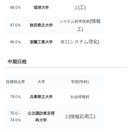
(工)
49.0％
琉球大学
工
(情報
システム科学技術
47.0％
秋田県立大学
工)
(システム理化)
46.0％
室蘭工業大学
理工
中期日程
目標得点率
大学
学部(学科)
79.0％
兵庫県立大学
社会情報科
75.0～
公立諏訪東京理
(情報応用工)
工
74.0％
科大学