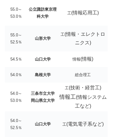
55.0～
公立諏訪東京理
(情報応用工)
工
53.0％
科大学
(情報・エレクトロ
工
55.0～
山形大学
52.5％
ニクス)
(
情報)
54.5％
山口大学
情報
54.0％
島根大学
総合理工
(技術・経営工)
工
54.0～
三条市立大学
情報工
(情報システム
53.0％
岡山県立大学
工など)
54.0～
(
電気電子系など)
山口大学
工
52.5％