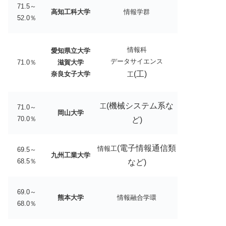
71.5～
高知工科大学
情報学群
52.0％
情報科
愛知県立大学
データサイエンス
71.0％
滋賀大学
(工)
奈良女子大学
工
(機械システム系な
工
71.0～
岡山大学
70.0％
ど)
(電子情報通信類
情報工
69.5～
九州工業大学
68.5％
など)
69.0～
熊本大学
情報融合学環
68.0％