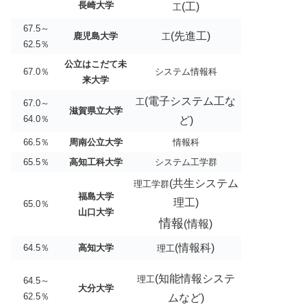
長崎大学
(工)
工
67.5～
(先進工)
鹿児島大学
工
62.5％
公立はこだて未
67.0％
システム情報科
来大学
(電子システム工な
工
67.0～
滋賀県立大学
64.0％
ど)
66.5％
周南公立大学
情報科
65.5％
高知工科大学
システム工学群
(共生システム
理工学群
福島大学
理工)
65.0％
山口大学
情報
(情報)
(情報科)
64.5％
高知大学
理工
(知能情報システ
理工
64.5～
大分大学
62.5％
ムなど)