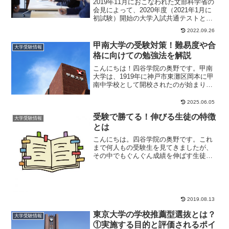
2019年11月におこなわれた文部科学省の
会見によって、2020年度（2021年1月に
初試験）開始の大学入試共通テストと同
時に評価対象になる予定だった英語4技
2022.09.26
能...
甲南大学の受験対策！難易度や合
大学受験情報
格に向けての勉強法を解説
こんにちは！四谷学院の奥野です。甲南
大学は、1919年に神戸市東灘区岡本に甲
南中学校として開校されたのが始まりで
す。学修支援や留学や就職の計画、学生
生活や課外活...
2025.06.05
受験で勝てる！伸びる生徒の特徴
大学受験情報
とは
こんにちは。四谷学院の奥野です。これ
まで何人もの受験生を見てきましたが、
その中でもぐんぐん成績を伸ばす生徒と
伸び悩む生徒がいました。いったい何が
彼らを分けるのか...
2019.08.13
東京大学の学校推薦型選抜とは？
大学受験情報
①実施する目的と評価されるポイ