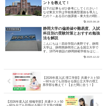
ントを教えて！
以下の記事もぜひ参考にしてください！
なぜ東京大学は学校推薦型選抜を導入し
たの？～ある日の放課後～東大生の8割は
男子学生東京大学に一般入試で合格した
2025.08.18
受験生(202...
静岡大学の偏差値や難易度、入試
大学受験情報
科目別の受験対策とおすすめ勉強
法を解説
こんにちは！四谷学院の奥野です。静岡
大学は、静岡県静岡市にある国立大学で
す。1875年創設の静岡師範学校をはじめ
とする県内の5校を統合し、1949年に新制
2025.12.22
の静岡...
【2026年度入試 理工学部】共通テスト50
～60％台でも目指せる国公立大学の理工
系学部を教えて！【まだ間に合う！】
【2026年度入試 情報学部】共通テスト50
～60％台でも目指せる国公立大学の情報