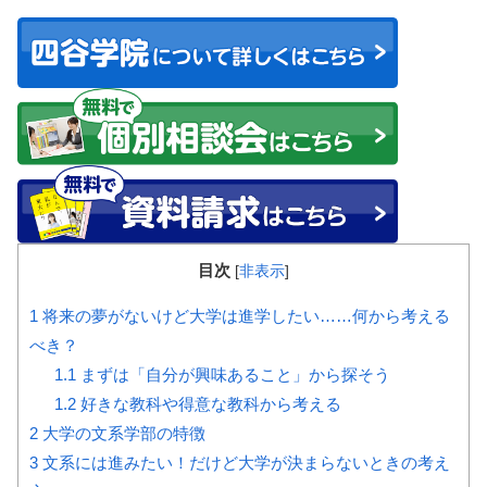
目次
[
非表示
]
1
将来の夢がないけど大学は進学したい……何から考える
べき？
1.1
まずは「自分が興味あること」から探そう
1.2
好きな教科や得意な教科から考える
2
大学の文系学部の特徴
3
文系には進みたい！だけど大学が決まらないときの考え