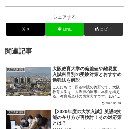
シェアする
X
LINE
コピー
関連記事
大阪教育大学の偏差値や難易度、
大学受験情報
入試科目別の受験対策とおすすめ
勉強法を解説
こんにちは！四谷学院の奥野です。大阪
教育大学は、大阪府柏原市に本部を構え
る、教育系単科の国立大学です。1874年
に設置された教員伝習所を起源とし、大
2026.05.28
阪第一・第二...
【2020年度の大学入試】英語4技
大学受験情報
能の在り方が再検討！その対応策
とは？