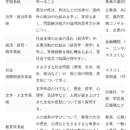
学部系統
学べること
将来の選択肢
憲法や民法、刑法などの法律や、国内
公務員、弁護
法学・政治学系
外の政治の仕組みを学ぶ。実習も多
官、裁判官、
統
く、問題解決能力や論理的思考力が身
務コンサルタ
につく。
士、企業の法
社会全体のお金の流れ（経済学）や、
金融機関、商
経済・経営・
企業活動の仕組み（経営学・商学）を
ー、コンサル
商学系統
学ぶ。実務経験を積む機会もあり、実
マスコミなど
社会で役立つ知識が得やすい。
さまざまな社会問題（環境、文化、福
社会・
マスコミ、メ
祉、政治など）や、国と国の関係、異
国際関係学系統
育関連、IT関
文化について学ぶ。
文学作品だけでなく、歴史、哲学、心
出版社、マス
文学・人文学系
理学、言語学など、人間が築き上げて
師、学芸員、
統
きた文化や思想について深く探究す
広報職など
る。
人の成長や学びについて、教育の方法
教員、公務員
や歴史、心理などをさまざまな角度か
企業、一般企
教育学系統