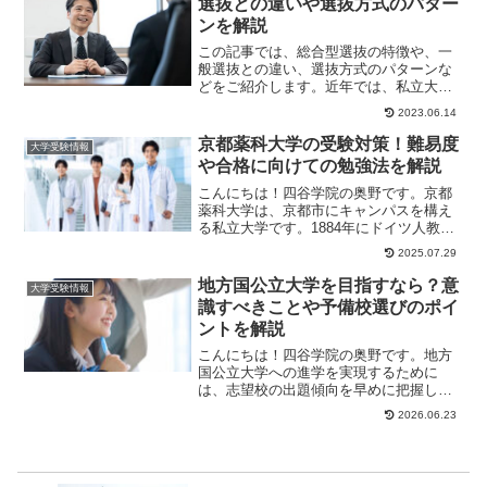
選抜との違いや選抜方式のパター
ンを解説
この記事では、総合型選抜の特徴や、一
般選抜との違い、選抜方式のパターンな
どをご紹介します。近年では、私立大学
の8割以上が総合型選抜を実施していま
2023.06.14
す。総合型選抜に...
京都薬科大学の受験対策！難易度
大学受験情報
や合格に向けての勉強法を解説
こんにちは！四谷学院の奥野です。京都
薬科大学は、京都市にキャンパスを構え
る私立大学です。1884年にドイツ人教師
のルドルフ・レーマンによって創立され
2025.07.29
た京都私立独...
地方国公立大学を目指すなら？意
大学受験情報
識すべきことや予備校選びのポイ
ントを解説
こんにちは！四谷学院の奥野です。地方
国公立大学への進学を実現するために
は、志望校の出題傾向を早めに把握し、
大学入学共通テスト対策と二次試験対策
2026.06.23
をバランスよく進め...