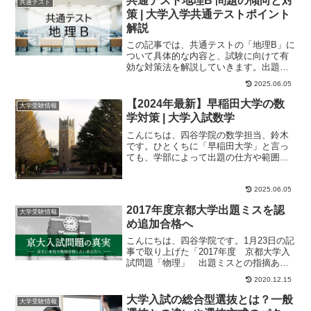
共通テスト地理B 問題の傾向と対
共通テスト
策 | 大学入学共通テストポイント
解説
この記事では、共通テストの「地理B」に
ついて具体的な内容と、試験に向けて有
効な対策法を解説していきます。出題内
容配点大問５問構成です。試験時間共通
2025.06.05
テスト「地理」...
【2024年最新】早稲田大学の数
大学受験情報
学対策 | 大学入試数学
こんにちは、四谷学院の数学担当、鈴木
です。ひとくちに「早稲田大学」と言っ
ても、学部によって出題の仕方や範囲に
差があります。今回は、 大学が独自に課
している試験「...
2025.06.05
2017年度京都大学出題ミスを認
大学受験情報
め追加合格へ
こんにちは、四谷学院です。1月23日の記
事で取り上げた「2017年度 京都大学入
試問題「物理」 出題ミスとの指摘あ
り」（2/7追記アリ）の続報です。2月1日
2020.12.15
に報...
大学入試の総合型選抜とは？一般
大学受験情報