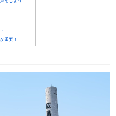
策をしよう
！
が重要！