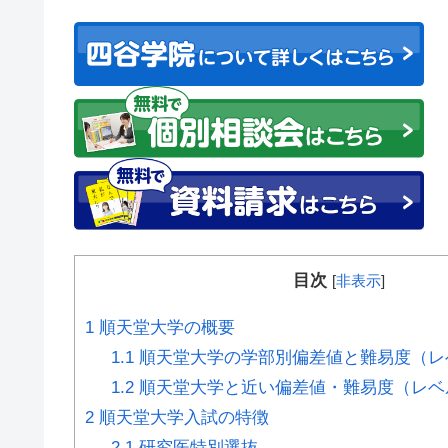
目次
[
非表示
]
1
順天堂大学の概要
1.1
順天堂大学の学部別偏差値と難易度（レ
1.2
順天堂大学と近い偏差値・難易度（レベ
2
順天堂大学入試の特徴
2.1
研究医特別選抜