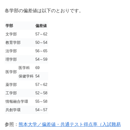
各学部の偏差値は以下のとおりです。
学部
偏差値
文学部
57～62
教育学部
50～
54
法学部
56～65
理学部
54～59
医学科
69
医学部
保健学科
54
薬学部
57～62
工学部
52～58
情報融合学環
55～58
共創学環
54～57
参照：
熊本大学／偏差値・共通テスト得点率（入試難易