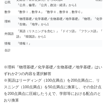
公民
『公共，倫理』『公共，政治・経済』から1
数学
『
数学Ⅰ，数学Ａ
』『
数学Ⅱ，数学Ｂ，数学Ｃ
』
『物理基礎／化学基礎／生物基礎／地学基礎』『物理』『化学』
理科
『生物』『地学』から1
『英語（リスニングを含む）』『ドイツ語』『フランス語』『中
外国語
語』『韓国語』から1
情報
『情報Ⅰ』
合計
※理科『物理基礎／化学基礎／生物基礎／地学基礎』はい
ずれか2つの内容を選択解答
※英語はリーディング（100点満点）を200点満点に、リ
スニング（100点満点）を50点満点に換算し、その合計点
を200点満点に圧縮したうえで、学部等における配点のと
おり換算