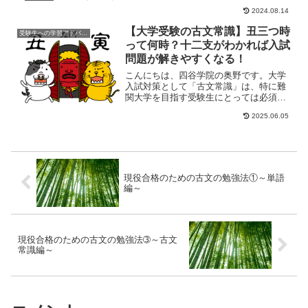
2024.08.14
【大学受験の古文常識】丑三つ時
受験生への学習アドバイス
って何時？十二支がわかれば入試
問題が解きやすくなる！
こんにちは、四谷学院の奥野です。大学
入試対策として「古文常識」は、特に難
関大学を目指す受験生にとっては必須の
学習事項となります。古文は、単語や文
2025.06.05
法だけを覚えたと...
現役合格のための古文の勉強法①～単語
編～
現役合格のための古文の勉強法➂～古文
常識編～