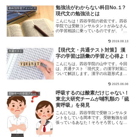
勉強法がわからない科目No.１?
教科別学習アドバイス
現代文の勉強法とは
こんにちは！四谷学院の岩佐です。四谷
学院では受験コンサルタントがみなさん
の学習相談に乗っているのですが、『現
代文ってなにを勉強すればいいんです
か？？』という質問...
2019.08.13
【現代文・共通テスト対策】 漢
共通テスト
字の学習は語彙の学習と心得よ！
こんにちは、四谷学院の山中です。今回
は、共通テスト「現代文」の漢字対策に
ついて解説します。漢字の出題形式まず
は例題を見てみましょう。例題１ 傍線
部(ア)の漢字と...
2025.06.06
呼吸するのは酸素だけじゃない！
受験生への学習アドバイス
東北大研究チームが哺乳類の「硫
黄呼吸」を発見
こんにちは、四谷学院で受験コンサルタ
ントをしている岡本です。受験勉強を頑
張っているあなた！そろそろ苦しくなっ
てきてはいませんか？私もそうでした
が、受験勉強は結果...