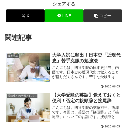
シェアする
X
LINE
コピー
関連記事
大学入試に頻出！日本史「近現代
夏期講習
史」苦手克服の勉強法
こんにちは、四谷学院の日本史担当、内
藤です。日本史の近現代史は覚えること
が盛りだくさんです。苦手な受験生は多
いのですが、実は入試でも頻出分野。近
現代史を攻略すれ...
2025.06.05
【大学受験の英語】覚えておくと
受験生への学習アドバイス
便利！否定の接頭辞と接尾辞
こんにちは。四谷学院の英語担当、熊澤
です。今回は、英語の「接頭辞」と「接
尾辞」についてのお話です。接頭辞と接
尾辞ある単語の頭にくっつく言葉を接頭
辞、後ろにくっつ...
2025.06.05