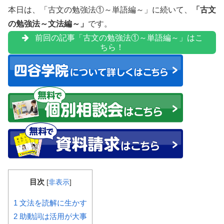
本日は、「古文の勉強法①～単語編～」に続いて、
「古文
の勉強法～文法編～」
です。
前回の記事「古文の勉強法①～単語編～」はこ
ちら！
目次
[
非表示
]
1
文法を読解に生かす
2
助動詞は活用が大事