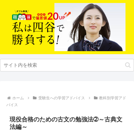
ホーム
受験生への学習アドバイス
教科別学習アド
バイス
現役合格のための古文の勉強法➁～古典文
法編～