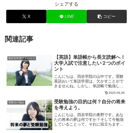
シェアする
X
LINE
コピー
関連記事
【英語】単語帳から長文読解へ！
教科別学習アドバイス
大学入試で注意したい２つのポイ
ント
こんにちは、四谷学院の山中です。受験
英語おいて単語学習は、欠かすことがで
きませんね。しかし、単語帳で勉強して
も長文読解でうまく生かすことができな
2025.06.06
い場合もあるんで...
受験勉強の目的は何？自分の将来
受験生の悩み
を考えよう。
こんにちは。四谷学院の奥野です。あな
たの将来の夢は何ですか？そして今勉強
していることって、それに役立ちます
か？いかがでしょう、今、答えに困った