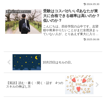
大学である大阪市立大学と、大阪府の運
2024.05.30
営する大阪府立大...
受験はコスパがいい⁉あなたが東
受験生への学習アドバイス
大に合格できる確率は高いのか？
低いのか？
こんにちは、四谷学院の山中です。志望
校や将来やりたいことがまだ全然決まっ
ていない人が、とりあえず東大に入りた
いと言い出したとします。「いきなり東
2025.06.06
大なんて無理に決...
10月23日はモルの日。
【英語】読む・書く・聞く・話す 4つの
スキルの伸ばし方