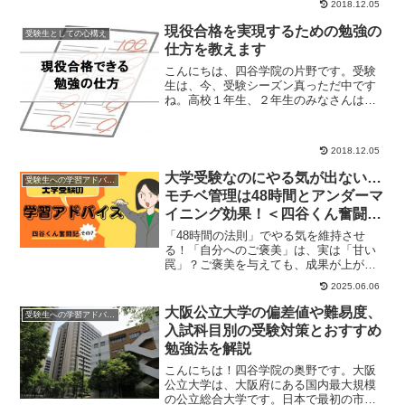
かもしれません。こ...
2018.12.05
現役合格を実現するための勉強の
受験生としての心構え
仕方を教えます
こんにちは、四谷学院の片野です。受験
生は、今、受験シーズン真っただ中です
ね。高校１年生、２年生のみなさんは、
そろそろ大学受験を意識する時期ではな
いでしょうか。「...
2018.12.05
大学受験なのにやる気が出ない…
受験生への学習アドバイス
モチベ管理は48時間とアンダーマ
イニング効果！＜四谷くん奮闘記
⑦＞
「48時間の法則」でやる気を維持させ
る！「自分へのご褒美」は、実は「甘い
罠」？ご褒美を与えても、成果が上がる
のは一時的「強制的に」勉強しても、結
2025.06.06
果は出しづらい自...
大阪公立大学の偏差値や難易度、
受験生への学習アドバイス
入試科目別の受験対策とおすすめ
勉強法を解説
こんにちは！四谷学院の奥野です。大阪
公立大学は、大阪府にある国内最大規模
の公立総合大学です。日本で最初の市立