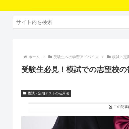
ホーム
受験生への学習アドバイス
模試・定
受験生必見！模試での志望校の
模試・定期テストの活用法
この記事