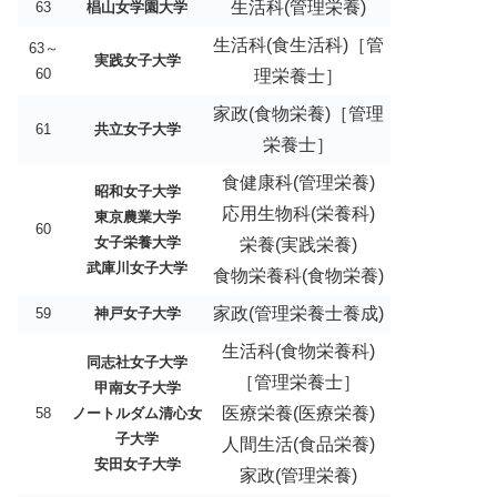
生活科(管理栄養)
63
椙山女学園大学
生活科(食生活科)［管
63～
実践女子大学
60
理栄養士］
家政(食物栄養)［管理
61
共立女子大学
栄養士］
食健康科(管理栄養)
昭和女子大学
応用生物科(栄養科)
東京農業大学
60
女子栄養大学
栄養(実践栄養)
武庫川女子大学
食物栄養科(食物栄養)
家政(管理栄養士養成)
59
神戸女子大学
生活科(食物栄養科)
同志社女子大学
［管理栄養士］
甲南女子大学
医療栄養(医療栄養)
58
ノートルダム清心女
子大学
人間生活(食品栄養)
安田女子大学
家政(管理栄養)