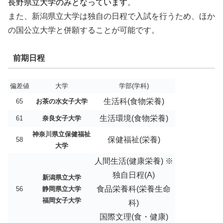
長野県立大学のみとなっています
。
また、新潟県立大学は独自の日程で入試を行うため、ほか
の国公立大学と併願することが可能です。
前期日程
偏差値
大学
学部(学科)
生活科(食物栄養)
65
お茶の水女子大学
生活環境(食物栄養)
61
奈良女子大学
神奈川県立保健福祉
保健福祉(栄養)
58
大学
人間生活(健康栄養) ※
独自日程(A)
新潟県立大学
食品栄養科(栄養生命
56
静岡県立大学
福岡女子大学
科)
国際文理(食・健康)