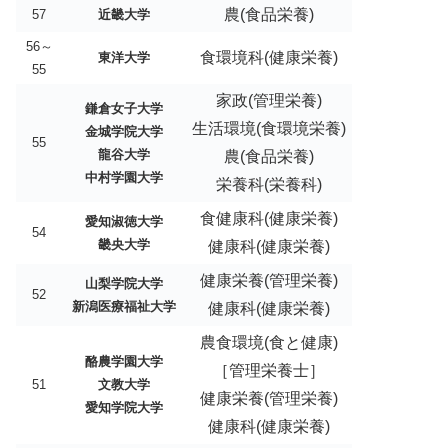
農(食品栄養)
57
近畿大学
56～
食環境科(健康栄養)
東洋大学
55
家政(管理栄養)
鎌倉女子大学
生活環境(食環境栄養)
金城学院大学
55
龍谷大学
農(食品栄養)
中村学園大学
栄養科(栄養科)
食健康科(健康栄養)
愛知淑徳大学
54
畿央大学
健康科(健康栄養)
健康栄養(管理栄養)
山梨学院大学
52
新潟医療福祉大学
健康科(健康栄養)
農食環境(食と健康)
酪農学園大学
［管理栄養士］
51
文教大学
健康栄養(管理栄養)
愛知学院大学
健康科(健康栄養)