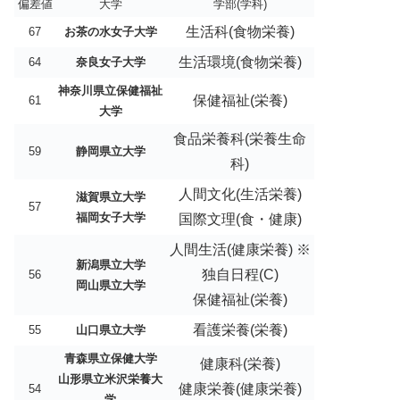
偏差値
大学
学部(学科)
生活科(食物栄養)
67
お茶の水女子大学
生活環境(食物栄養)
64
奈良女子大学
神奈川県立保健福祉
保健福祉(栄養)
61
大学
食品栄養科(栄養生命
59
静岡県立大学
科)
人間文化(生活栄養)
滋賀県立大学
57
福岡女子大学
国際文理(食・健康)
人間生活(健康栄養) ※
新潟県立大学
独自日程(C)
56
岡山県立大学
保健福祉(栄養)
看護栄養(栄養)
55
山口県立大学
青森県立保健大学
健康科(栄養)
山形県立米沢栄養大
健康栄養(健康栄養)
54
学