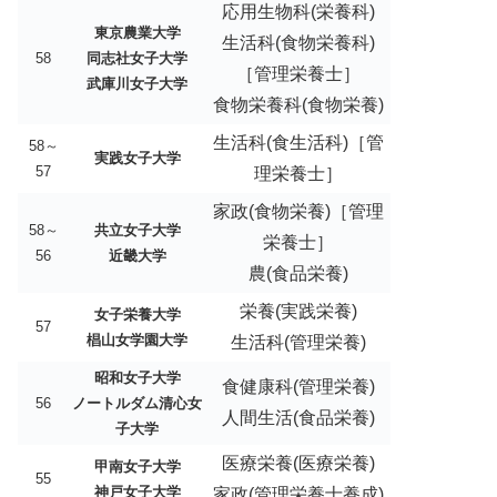
応用生物科(栄養科)
東京農業大学
生活科(食物栄養科)
58
同志社女子大学
［管理栄養士］
武庫川女子大学
食物栄養科(食物栄養)
生活科(食生活科)［管
58～
実践女子大学
57
理栄養士］
家政(食物栄養)［管理
58～
共立女子大学
栄養士］
56
近畿大学
農(食品栄養)
栄養(実践栄養)
女子栄養大学
57
椙山女学園大学
生活科(管理栄養)
昭和女子大学
食健康科(管理栄養)
56
ノートルダム清心女
人間生活(食品栄養)
子大学
医療栄養(医療栄養)
甲南女子大学
55
神戸女子大学
家政(管理栄養士養成)