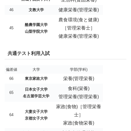
健康栄養(管理栄養)
46
文教大学
農食環境(食と健康)
酪農学園大学
［管理栄養士］
45
山梨学院大学
健康栄養(管理栄養)
共通テスト利用入試
偏差値
大学
学部(学科)
栄養(管理栄養)
66
東京家政大学
食科(栄養)
日本女子大学
65
名古屋学芸大学
管理栄養(管理栄養)
家政(食物)［管理栄養
大妻女子大学
士］
64
京都女子大学
家政(食物栄養)