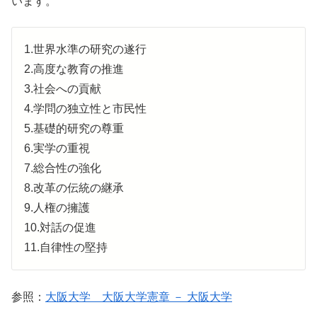
います。
1.世界水準の研究の遂行
2.高度な教育の推進
3.社会への貢献
4.学問の独立性と市民性
5.基礎的研究の尊重
6.実学の重視
7.総合性の強化
8.改革の伝統の継承
9.人権の擁護
10.対話の促進
11.自律性の堅持
参照：
大阪大学 大阪大学憲章 － 大阪大学