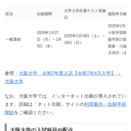
大学入学共通テスト実施
区分
出願期間
個別学力検査
日
2025年2月2
2025年1月27
※医学部医学
2025年1月18日（土）～
一般選抜
日（月）～2月
歯学部の面接
19日（日）
5日（水）
面接・小論文は
月26日（水）
参照：
大阪大学 令和7年度入試【令和7年4月入学】 －
大阪大学
なお、大阪大学では、インターネット出願が導入されてい
ます。詳細は「ネット出願」サイトの
利用案内・出願手続
開始
をご確認ください。
大阪大学の入試科目や配点