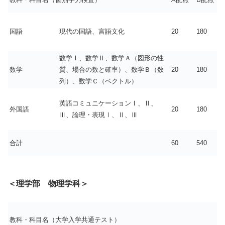
国語
現代の国語、言語文化
20
180
数学Ⅰ、数学Ⅱ、数学Ａ（図形の性
数学
質、場合の数と確率）、数学Ｂ（数
20
180
列）、数学Ｃ（ベクトル）
英語コミュニケーションⅠ、Ⅱ、
外国語
20
180
Ⅲ、論理・表現Ⅰ、Ⅱ、Ⅲ
合計
60
540
＜理学部 物理学科＞
教科・科目名（大学入学共通テスト）