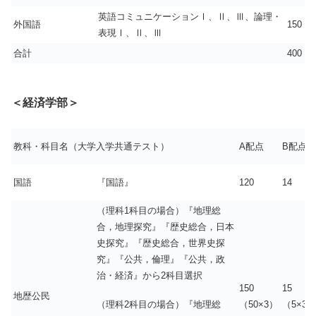
英語コミュニケーションⅠ、Ⅱ、Ⅲ、論理・
外国語
150
表現Ⅰ、Ⅱ、Ⅲ
合計
400
＜経済学部＞
教科・科目名（大学入学共通テスト）
A配点
B配点
国語
『国語』
120
14
（理科1科目の場合）『地理総
合，地理探究』『歴史総合，日本
史探究』『歴史総合，世界史探
究』『公共，倫理』『公共，政
治・経済』から2科目選択
150
15
地歴公民
（理科2科目の場合）『地理総
（50×3）
（5×3）