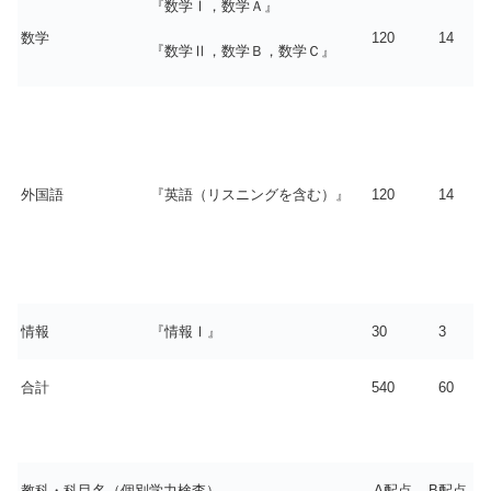
『数学Ⅰ，数学Ａ』
数学
120
14
『数学Ⅱ，数学Ｂ，数学Ｃ』
外国語
『英語（リスニングを含む）』
120
14
情報
『情報Ⅰ』
30
3
合計
540
60
教科・科目名（個別学力検査）
A配点
B配点