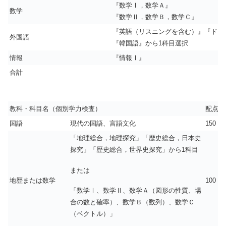
『数学Ⅰ，数学Ａ』
数学
『数学Ⅱ，数学Ｂ，数学Ｃ』
『英語（リスニングを含む）』『ドイ
外国語
『韓国語』から1科目選択
情報
『情報Ⅰ』
合計
教科・科目名（個別学力検査）
配点
国語
現代の国語、言語文化
150
「地理総合，地理探究」「歴史総合，日本史
探究」「歴史総合，世界史探究」から1科目
または
地歴または数学
100
「数学Ⅰ、数学Ⅱ、数学Ａ（図形の性質、場
合の数と確率）、数学Ｂ（数列）、数学Ｃ
（ベクトル）」