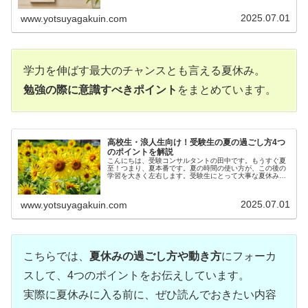
2025.07.01
www.yotsuyagakuin.com
学力を伸ばす最大のチャンスとも言える夏休み。
勉強の際に意識すべきポイント
をまとめています。
高校生・浪人生向け！受験生の夏の過ごし方4つ
のポイントを解説
こんにちは、受験コンサルタントの田中です。もうすぐ夏
至！つまり、夏本番です。夏の時間の使い方が、この後の
学習を大きく左右します。受験生にとって大事な夏休みの
過ご...
2025.07.01
www.yotsuyagakuin.com
こちらでは、
夏休みの過ごし方や動き方
にフォーカ
スして、4つのポイントをお伝えしています。
実際に夏休みに入る前に、ぜひ読んでおきたい内容