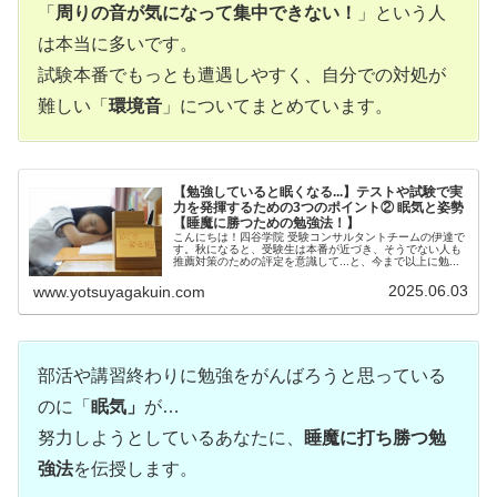
「
周りの音が気になって集中できない！
」という人
は本当に多いです。
試験本番でもっとも遭遇しやすく、自分での対処が
難しい「
環境音
」についてまとめています。
【勉強していると眠くなる...】テストや試験で実
力を発揮するための3つのポイント② 眠気と姿勢
【睡魔に勝つための勉強法！】
こんにちは！四谷学院 受験コンサルタントチームの伊達で
す。秋になると、受験生は本番が近づき、そうでない人も
推薦対策のための評定を意識して...と、今まで以上に勉...
2025.06.03
www.yotsuyagakuin.com
部活や講習終わりに勉強をがんばろうと思っている
のに「
眠気」
が…
努力しようとしているあなたに、
睡魔に打ち勝つ勉
強法
を伝授します。