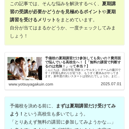
この記事では、そんな悩みを解決するべく、
夏期講
習の受講が必要かどうかを見極めるポイント
や
夏期
講習を受けるメリット
をまとめています。
自分が当てはまるかどうか、一度チェックしてみま
しょう！
予備校の夏期講習だけ参加しても良いの？費用面
で悩んでいる高校生へ！【「無料の講習で判断す
るのは危険！」って本当？】
こんにちは、四谷学院 受験コンサルタントチームの藤川で
す！1学期も終わりが近づき、もうすぐ夏休みがやってき
ます。新年度の良いスタートは切れたでしょうか。まだ予
備...
2025.07.01
www.yotsuyagakuin.com
予備校を決める前に、
まずは夏期講習だけ受けてみ
よう！
という高校生も多いでしょう。
「とりあえず無料の講習に参加してみようかな…」