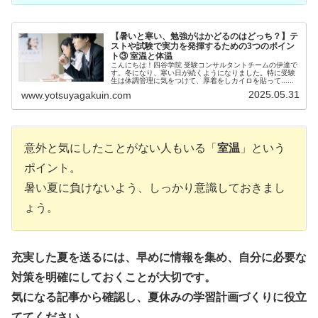
【暑いと寒い、勉強がはかどるのはどっち？】テ
ストや試験で実力を発揮するための3つのポイン
ト③ 室温と体温
こんにちは！四谷学院 受験コンサルタントチームの伊達で
す。冬になり、寒い日が続くようになりました。特に受験
生は体調管理に気をつけて、厚着をしカイロを貼って......
2025.05.31
www.yotsuyagakuin.com
意外と気にしたことがない人もいる「
室温
」という
ポイント。
暑い夏に負けないよう、しっかり意識しておきまし
ょう。
充実した夏を送るには、早めに情報を集め、自分に必要な
対策を明確にしておくことが大切です。
気になる記事から確認し、夏休みの学習計画づくりに役立
ててください。