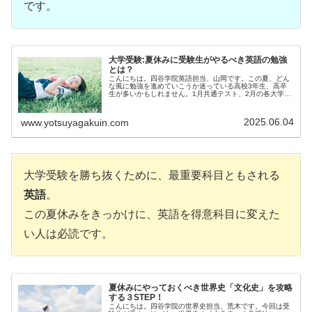
です。
大学受験:夏休みに受験生がやるべき英語の勉強
とは？
こんにちは。四谷学院英語担当、山岡です。この夏、どん
な風に勉強を進めていこうか迷っている高校3年生、高卒
生が多いかもしれません。1月共通テスト、2月の各大学の
入...
2025.06.04
www.yotsuyagakuin.com
大学受験を勝ち抜くために、最重要科目ともされる
英語
。
この夏休みをきっかけに、英語を得意科目に変えた
い人は必読です。
夏休みにやっておくべき世界史「文化史」を攻略
する３STEP！
こんにちは。四谷学院の世界史担当、荒木です。今回は受