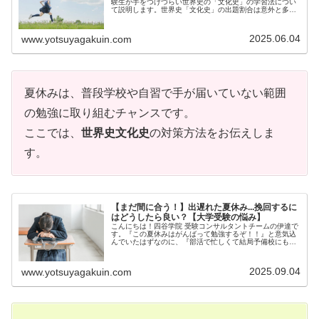
験生が手をつけづらい世界史の「文化史」の学習法につい
て説明します。世界史「文化史」の出題割合は意外と多い
文化...
2025.06.04
www.yotsuyagakuin.com
夏休みは、普段学校や自習で手が届いていない範囲
の勉強に取り組むチャンスです。
ここでは、
世界史文化史
の対策方法をお伝えしま
す。
【まだ間に合う！】出遅れた夏休み...挽回するに
はどうしたら良い？【大学受験の悩み】
こんにちは！四谷学院 受験コンサルタントチームの伊達で
す。『この夏休みはがんばって勉強するぞ！！』と意気込
んでいたはずなのに、『部活で忙しくて結局予備校にも入
ら...
2025.09.04
www.yotsuyagakuin.com