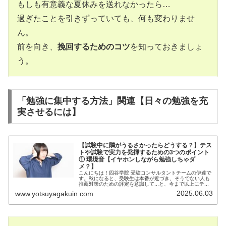
もしも有意義な夏休みを送れなかったら…
過ぎたことを引きずっていても、何も変わりませ
ん。
前を向き、
挽回するためのコツ
を知っておきましょ
う。
「勉強に集中する方法」関連【日々の勉強を充
実させるには
】
【試験中に隣がうるさかったらどうする？】テス
トや試験で実力を発揮するための3つのポイント
① 環境音【イヤホンしながら勉強しちゃダ
メ？】
こんにちは！四谷学院 受験コンサルタントチームの伊達で
す。秋になると、受験生は本番が近づき、そうでない人も
推薦対策のための評定を意識して...と、今まで以上にテ...
2025.06.03
www.yotsuyagakuin.com