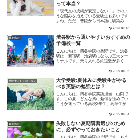
って本当？
「現代文の成績が安定しない！」そのよ
うな悩みを抱えている受験生も多いです
よね。ただ、普段から日本語に馴染みの
ある人であれば、現代文の文章が「読め
2026.07.10
るときは読める」...
渋谷駅から通いやすいおすすめの
夏期講習
予備校一覧
こんにちは！四谷学院の奥野です。渋谷
駅は、新宿駅、池袋駅にならぶ三大ター
ミナルです。乗り入れる鉄道数が多く、
東京都内や横浜など各方面への交通アク
セスに優れていま...
2025.06.05
大学受験:夏休みに受験生がやる
受験生としての心構え
べき英語の勉強とは？
こんにちは。四谷学院英語担当、山岡で
す。この夏、どんな風に勉強を進めてい
こうか迷っている高校3年生、高卒生が多
いかもしれません。1月共通テスト、2月
の各大学の入...
2025.06.04
失敗しない夏期講習選びのため
夏期講習
に、必ずやっておきたいこと
こんにちは。四谷学院の片野です。もう