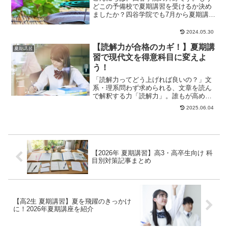
どこの予備校で夏期講習を受けるか決め
ましたか？四谷学院でも7月から夏期講習
がスタートします。この記事では、高校
生や大学受験生...
2024.05.30
【読解力が合格のカギ！】夏期講
夏期講習
習で現代文を得意科目に変えよ
う！
「読解力ってどう上げれば良いの？」文
系・理系問わず求められる、文章を読ん
で解釈する力「読解力」。誰もが高めた
いとは思うものの、どう勉強すれば効果
2025.06.04
的なのかがわから...
【2026年 夏期講習】高3・高卒生向け 科
目別対策記事まとめ
【高2生 夏期講習】夏を飛躍のきっかけ
に！2026年夏期講座を紹介