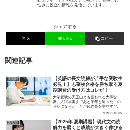
悩みに役立つ情報を発信しています。
シェアする
X
LINE
コピー
関連記事
【英語の長文読解が苦手な受験生
夏期講習
必見！】志望校合格を勝ち取る夏
期講習の受け方はコレだ！
大学受験の天王山とも言われる大事な
夏。入試本番まであと半年と迫ったこの
時期になると、ただ勉強量を増やすだけ
では周りに差をつけることはできませ
2025.06.05
ん。受験で最も大事な...
【2025年 夏期講習】現代文の読
夏期講習
解力を磨くと成績が大きく伸びる