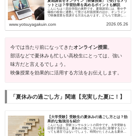
夏期講習をオンライン（映像授業）で受けるメリ
ットとは？学習効果を高めるポイントも解説
こんにちは！四谷学院の奥野です。夏期講習には、塾や予
備校の校舎に通塾して受ける対面授業のほか、オンライン
で映像授業を受講する方法もあります。どちらで受講した
ほう...
2026.05.26
www.yotsuyagakuin.com
今では当たり前になってきた
オンライン授業
。
部活などで夏休みも忙しい高校生にとっては、強い
味方だと言えるでしょう。
映像授業を効果的に活用する方法をお伝えします。
「夏休みの過ごし方」関連【充実した夏に！
】
【大学受験】受験生の夏休みの過ごし方とは？効
果的な勉強法を紹介
こんにちは、受験コンサルタントの田中です。大学受験を
目指す受験生は、夏休みの過ごし方が合否に影響するとい
っても過言ではないでしょう。時間がたくさんある夏休み
は、...