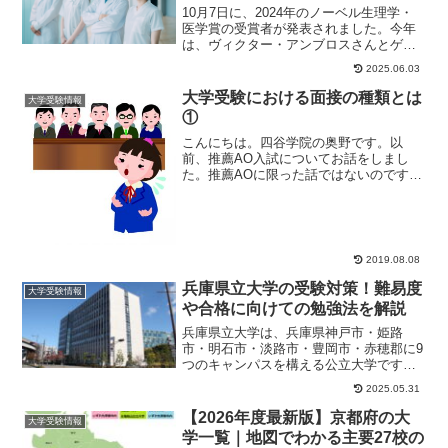
10月7日に、2024年のノーベル生理学・
医学賞の受賞者が発表されました。今年
は、ヴィクター・アンブロスさんとゲイ
リー・ラブカンさんの2人が受賞していま
2025.06.03
す。大学...
大学受験における面接の種類とは
大学受験情報
①
こんにちは。四谷学院の奥野です。以
前、推薦AO入試についてお話をしまし
た。推薦AOに限った話ではないのです
が、大学受験には面接が必要となる場合
があります。面接試...
2019.08.08
兵庫県立大学の受験対策！難易度
大学受験情報
や合格に向けての勉強法を解説
兵庫県立大学は、兵庫県神戸市・姫路
市・明石市・淡路市・豊岡市・赤穂郡に9
つのキャンパスを構える公立大学です。
2004年に神戸商科大学、姫路工業大学、
2025.05.31
兵庫県立看護...
【2026年度最新版】京都府の大
大学受験情報
学一覧｜地図でわかる主要27校の