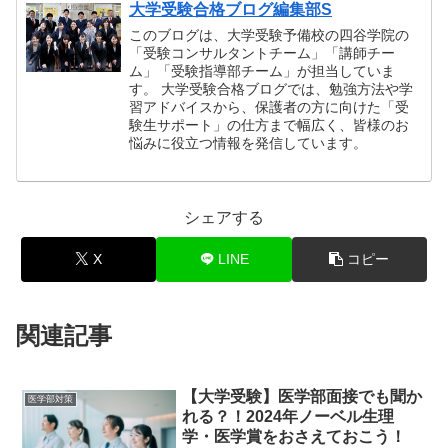
大学受験合格ブログ編集部S
このブログは、大学受験予備校の四谷学院の
「受験コンサルタントチーム」「講師チー
ム」「受験指導部チーム」が担当していま
す。 大学受験合格ブログでは、勉強方法や学
習アドバイスから、保護者の方に向けた「受
験生サポート」の仕方まで幅広く、皆様のお
悩みに役立つ情報を発信しています。
シェアする
X
LINE
コピー
関連記事
【大学受験】医学部面接でも聞か
医学部対策
れる？！2024年ノーベル生理
学・医学賞をおさえておこう！