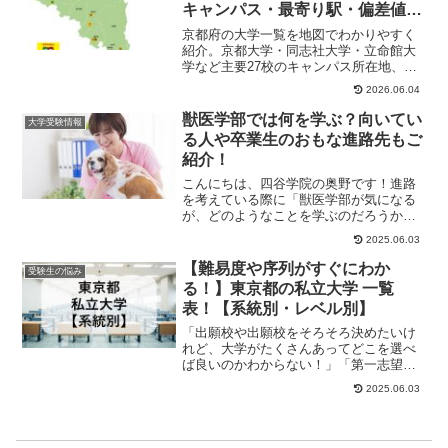
キャンパス・最寄り駅・偏差値ま
とめ
京都府の大学一覧を地図でわかりやすく
紹介。京都大学・同志社大学・立命館大
学など主要27校のキャンパス所在地、最
寄り駅、偏差値、特徴をまとめて確認で
2026.06.04
きます。京都で大学選びをする受験生必
見。
獣医学部では何を学ぶ？向いてい
大学受験情報
る人や卒業生のおもな進路先もご
紹介！
こんにちは、四谷学院の奥野です！進路
を考えている際に「獣医学部が気になる
が、どのようなことを学ぶのだろうか」
「自分に向いているのか」などと考えた
2025.06.03
ことのある人もい...
【難易度や序列がすぐにわか
受験生の悩み
る！】東京都の私立大学 一覧
表！【系統別・レベル別】
「出願校や出願校をそろそろ決めたいけ
れど、大学がたくさんあってどこを選べ
ば良いのかわからない！」「第一志望は
決まった！でも、併願先はどこにすれば
2025.06.03
良いんだろう？」...