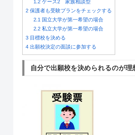
1.2
ケース2 家族相談型
2
保護者も受験プランをチェックする
2.1
国立大学が第一希望の場合
2.2
私立大学が第一希望の場合
3
目標校を決める
4
出願校決定の面談に参加する
自分で出願校を決められるのが理