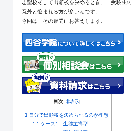
志望校そして出願校を決めるとき、
「受験生
意外と悩まれる方が多いんです。
今回は、その疑問にお答えします。
目次
[
非表示
]
1
自分で出願校を決められるのが理想
1.1
ケース1 生徒主導型