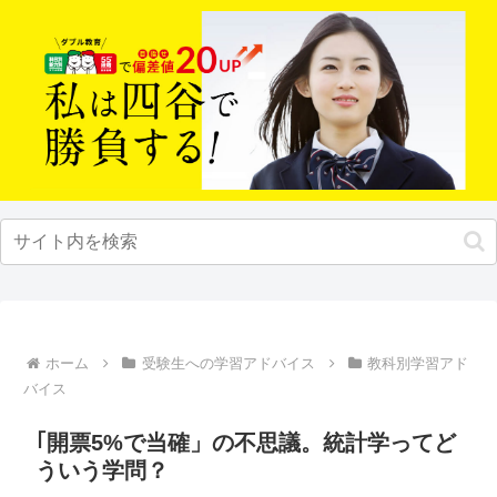
ホーム
受験生への学習アドバイス
教科別学習アド
バイス
｢開票5%で当確」の不思議。統計学ってど
ういう学問？