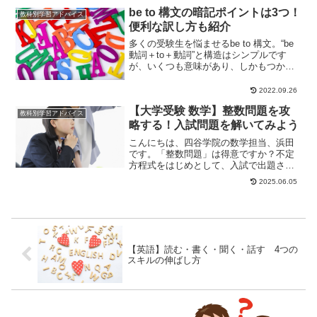
be to 構文の暗記ポイントは3つ！
教科別学習アドバイス
便利な訳し方も紹介
多くの受験生を悩ませるbe to 構文。“be
動詞＋to＋動詞”と構造はシンプルです
が、いくつも意味があり、しかもつかみ
どころがないため、苦手だという声をよ
く聞...
2022.09.26
【大学受験 数学】整数問題を攻
教科別学習アドバイス
略する！入試問題を解いてみよう
こんにちは、四谷学院の数学担当、浜田
です。「整数問題」は得意ですか？不定
方程式をはじめとして、入試で出題され
る整数問題では、素因数分解や剰余など
2025.06.05
整数の性質の活用...
【英語】読む・書く・聞く・話す 4つの
スキルの伸ばし方