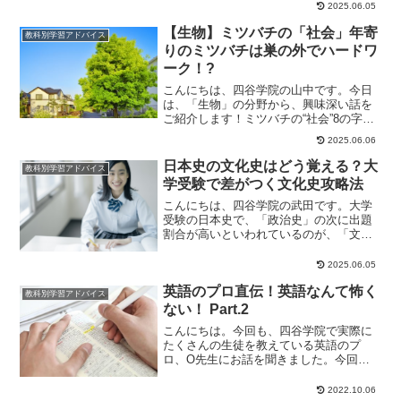
2025.06.05
ういう場合でした...
【生物】ミツバチの「社会」年寄
教科別学習アドバイス
りのミツバチは巣の外でハードワ
ーク！?
こんにちは、四谷学院の山中です。今日
は、「生物」の分野から、興味深い話を
ご紹介します！ミツバチの“社会”8の字ダ
ンスで有名なミツバチは、シロアリとと
2025.06.06
もに社会性昆...
日本史の文化史はどう覚える？大
教科別学習アドバイス
学受験で差がつく文化史攻略法
こんにちは、四谷学院の武田です。大学
受験の日本史で、「政治史」の次に出題
割合が高いといわれているのが、「文化
史」です。しかし、文化史はつながりを
感じにくいため単...
2025.06.05
英語のプロ直伝！英語なんて怖く
教科別学習アドバイス
ない！ Part.2
こんにちは。今回も、四谷学院で実際に
たくさんの生徒を教えている英語のプ
ロ、O先生にお話を聞きました。今回の
テーマは、「英単語暗記」です！英単語
に関する悩み英語の...
2022.10.06