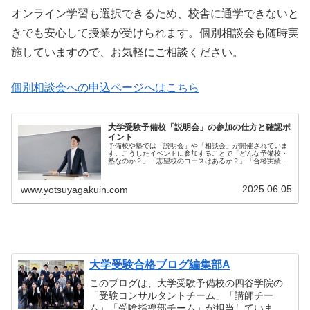
オンライン学習も選択できるため、校舎に通学できないと
きでも安心して授業が受けられます。個別相談会も随時実
施していますので、お気軽にご相談ください。
個別相談会への申込ページへはこちら
大学受験予備校「説明会」の参加の仕方と確認ポ
イント
予備校や塾では「説明会」や「相談会」が開催されていま
す。こうしたイベントに参加することで「どんな予備校・
塾なのか？」「志望校のコースはあるか？」「合格実績は
どう...
2025.06.05
www.yotsuyagakuin.com
大学受験合格ブログ編集部A
このブログは、大学受験予備校の四谷学院の
「受験コンサルタントチーム」「講師チー
ム」「受験指導部チーム」が担当していま