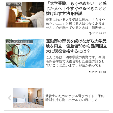
「大学受験、もうやめたい」と感
受験生の悩み
じた人へ｜今すぐやるべきことと
抜け出す方法を解説
長期にわたる大学受験に疲れ、「もうや
めたい……」と感じる人は少なくありま
せん。心が弱っているときは、無理せず
に休息を取り、一度冷静になることが大
2026.03.17
切です。どうして...
運動部の部長を続けながら大学受
受験生を支える保護者の方へ
験を両立 偏差値50から難関国立
大に現役合格するには？
こんにちは、四谷学院の奥野です。今回
も四谷学院で現役合格した生徒の話をし
ていこうと思います。部活があっても毎
日コツコツ高校２年生の冬から通ってく
2020.09.18
れたその男子生徒...
受験生のためのホテル選びガイド！予約
時期や持ち物、ホテルでの過ごし方