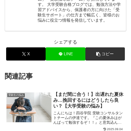
す。 大学受験合格ブログでは、勉強方法や学
習アドバイスから、保護者の方に向けた「受
験生サポート」の仕方まで幅広く、皆様のお
悩みに役立つ情報を発信しています。
シェアする
X
LINE
コピー
関連記事
【まだ間に合う！】出遅れた夏休
受験生の悩み
み…挽回するにはどうしたら良
い？【大学受験の悩み】
こんにちは！四谷学院 受験コンサルタン
トチームの伊達です。『この夏休みはが
んばって勉強するぞ！！』と意気込んで
いたはずなのに、『部活で忙しくて結局
2025.09.04