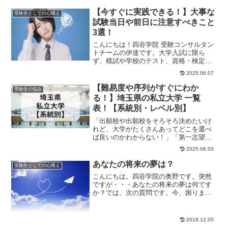
予備校にも入ら...
【今すぐに実践できる！】大事な
受験生としての心構え
試験当日や前日に注意すべきこと
3選！
こんにちは！四谷学院 受験コンサルタン
トチームの伊達です。大学入試に限ら
ず、模試や学校のテスト、資格・検定試
験など、高校生には大事な試験がたくさ
2025.06.07
んありますね。そ...
【難易度や序列がすぐにわか
受験生の悩み
る！】埼玉県の私立大学 一覧
表！【系統別・レベル別】
「出願校や出願校をそろそろ決めたいけ
れど、大学がたくさんあってどこを選べ
ば良いのかわからない！」「第一志望は
決まった！でも、併願先はどこにすれば
2025.06.03
良いんだろう？」...
あなたの将来の夢は？
受験生としての心構え
こんにちは。四谷学院の奥野です。突然
ですが・・・あなたの将来の夢は何です
か？では、次の質問です。今、困りませ
んでしたか？今日は、将来の夢について
話していきます。...
2018.12.05