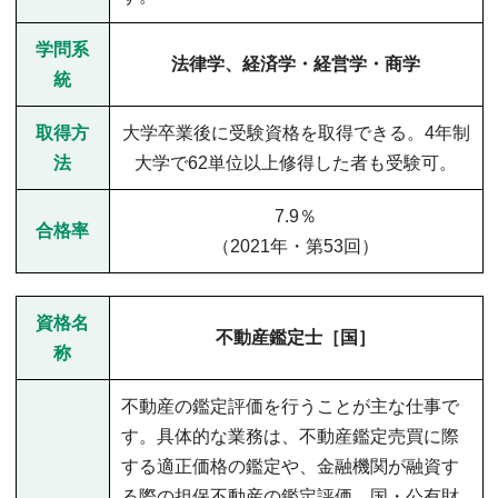
学問系
法律学、経済学・経営学・商学
統
取得方
大学卒業後に受験資格を取得できる。4年制
法
大学で62単位以上修得した者も受験可。
7.9％
合格率
（2021年・第53回）
資格名
不動産鑑定士［国］
称
不動産の鑑定評価を行うことが主な仕事で
す。具体的な業務は、不動産鑑定売買に際
する適正価格の鑑定や、金融機関が融資す
る際の担保不動産の鑑定評価、国・公有財