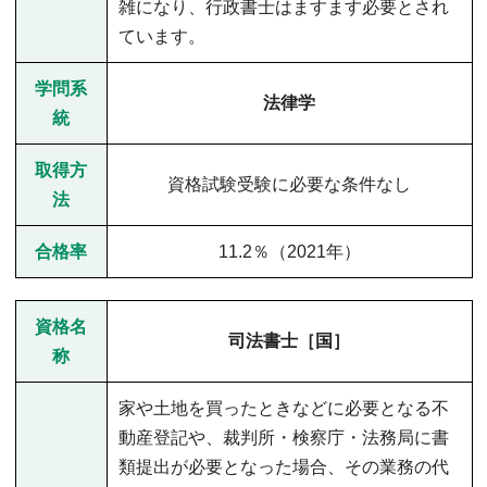
雑になり、行政書士はますます必要とされ
ています。
学問系
法律学
統
取得方
資格試験受験に必要な条件なし
法
合格率
11.2％（2021年）
資格名
司法書士［国］
称
家や土地を買ったときなどに必要となる不
動産登記や、裁判所・検察庁・法務局に書
類提出が必要となった場合、その業務の代