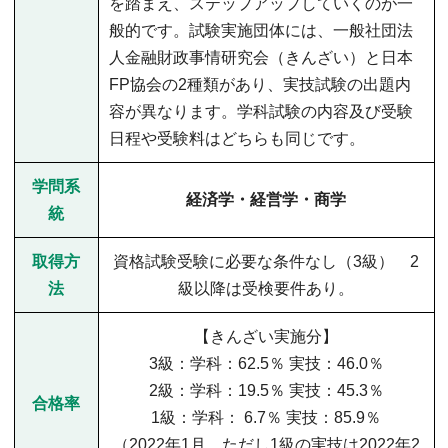
を踏まえ、ステップアップしていくのが一
般的です。試験実施団体には、一般社団法
人金融財政事情研究会（きんざい）と日本
FP協会の2種類があり、実技試験の出題内
容が異なります。学科試験の内容及び受験
日程や受験料はどちらも同じです。
学問系
経済学・経営学・商学
統
取得方
資格試験受験に必要な条件なし（3級） 2
法
級以降は受検要件あり。
【きんざい実施分】
3級：学科：62.5％ 実技：46.0％
2級：学科：19.5％ 実技：45.3％
合格率
1級：学科： 6.7％ 実技：85.9％
（2022年1月、ただし1級の実技は2022年2