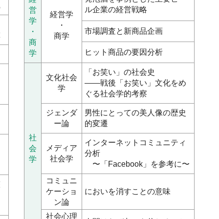
識
ル企業の経営戦略
営
経営学
学
・
市場調査と新商品企画
・
究
商学
商
ヒット商品の要因分析
学
て
「お笑い」の社会史
文化社会
――戦後「お笑い」文化をめ
起
学
ぐる社会学的考察
ジェンダ
男性にとっての美人像の歴史
す
ー論
的変遷
社
インターネットコミュニティ
メディア
会
分析
社会学
学
〜「Facebook」を参考に〜
コミュニ
整
ケーショ
においを消すことの意味
ン論
社会心理