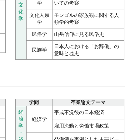
学
いての考察
文
と
化
文化人類
モンゴルの家族観に関する人
学
里
学
類学的考察
民俗学
山岳信仰に見る民俗史
テ
日本人における「お辞儀」の
民族学
意味と歴史
学問
卒業論文テーマ
経
平成不況後の日本経済
済
経済学
の
学
雇用流動と労働市場政策
・
発泡酒を事例とした主要ビー
経