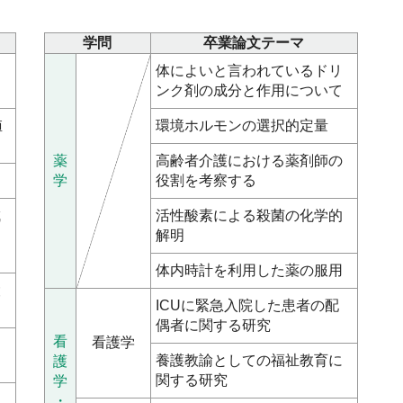
学問
卒業論文テーマ
列
体によいと言われているドリ
ンク剤の成分と作用について
値
環境ホルモンの選択的定量
薬
高齢者介護における薬剤師の
学
役割を考察する
成
活性酸素による殺菌の化学的
解明
体内時計を利用した薬の服用
設
ICUに緊急入院した患者の配
偶者に関する研究
看
看護学
物
養護教諭としての福祉教育に
護
関する研究
学
る
・