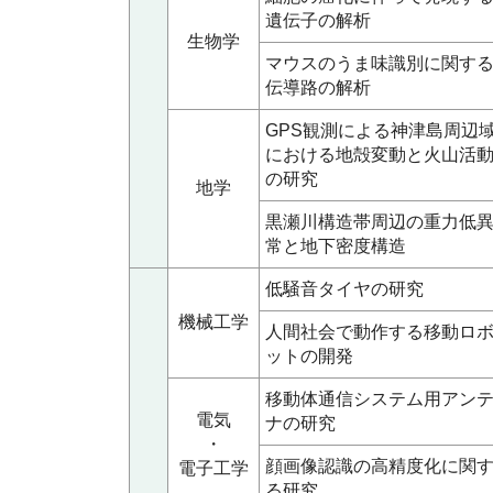
遺伝子の解析
生物学
マウスのうま味識別に関す
伝導路の解析
GPS観測による神津島周辺
における地殻変動と火山活
の研究
地学
黒瀬川構造帯周辺の重力低
常と地下密度構造
低騒音タイヤの研究
機械工学
人間社会で動作する移動ロ
ットの開発
移動体通信システム用アン
電気
ナの研究
・
顔画像認識の高精度化に関
電子工学
る研究