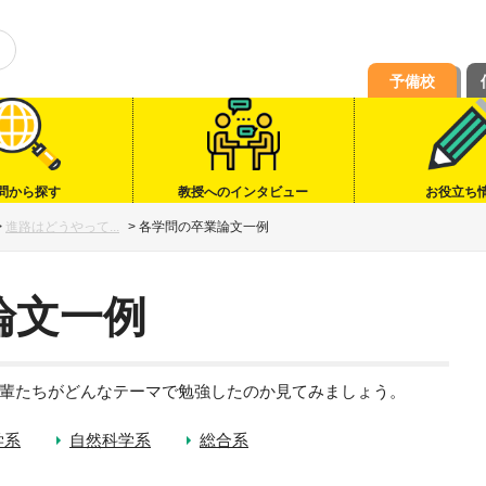
予備校
問から探す
教授へのインタビュー
お役立ち
>
進路はどうやって...
>
各学問の卒業論文一例
論文一例
輩たちがどんなテーマで勉強したのか見てみましょう。
学系
自然科学系
総合系