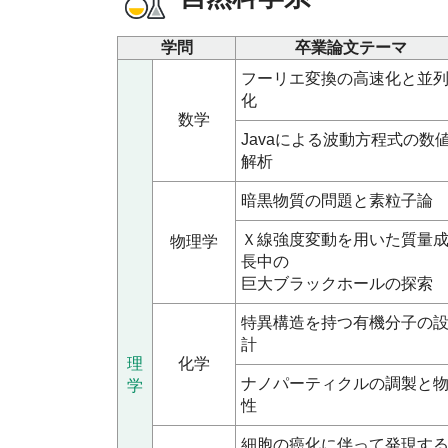
学問
卒業論文テーマ
フーリエ変換の高速化と並
化
数学
Javaによる波動方程式の数
解析
暗黒物質の問題と素粒子論
Ｘ線強度変動を用いた質量
物理学
長中の
巨大ブラックホールの探索
特異構造を持つ有機分子の
計
理
化学
ナノパーティクルの調製と
学
性
細胞の癌化に伴って発現す