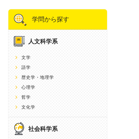
学問から探す
人文科学系
文学
語学
歴史学・地理学
心理学
哲学
文化学
社会科学系