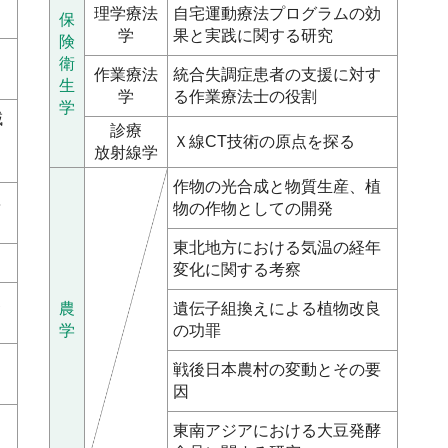
理学療法
自宅運動療法プログラムの効
保
学
果と実践に関する研究
険
る
衛
作業療法
統合失調症患者の支援に対す
生
学
る作業療法士の役割
学
域
診療
動
Ｘ線CT技術の原点を探る
放射線学
作物の光合成と物質生産、植
異
物の作物としての開発
東北地方における気温の経年
変化に関する考察
ボ
農
遺伝子組換えによる植物改良
学
の功罪
テ
戦後日本農村の変動とその要
因
す
東南アジアにおける大豆発酵