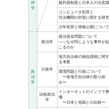
律
裁判員制度と日本人の法意
学
コンピュータ犯罪と
司法機関の対策に関する研
少年犯罪と情報公開につい
政治資金問題について
政治学
――なぜ同じような事件が
こるのか
地方自治体の独自課税に関
る考察
行政学
政
環境問題と行政について
治
〜各地方自治体の取り組
学
み〜
インターネットのインフラ
比較政治
備
学
〜日本と他国との比較〜