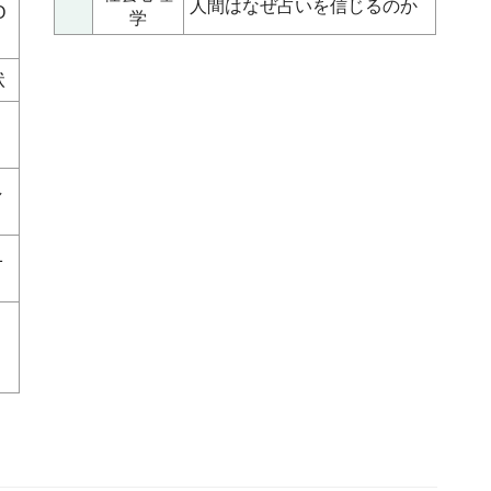
人間はなぜ占いを信じるのか
O
学
状
因
し
1
進