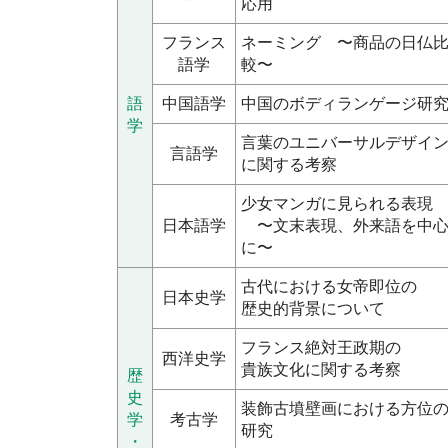
応用
フランス
ネーミング 〜商品の日仏
語学
較〜
語
中国語学
中国のボディランゲージ研
学
言葉のユニバーサルデザイ
言語学
に関する考察
少女マンガに見られる表現
日本語学
〜文末表現、外来語を中
に〜
古代における女帝即位の
日本史学
歴史的背景について
フランス絶対王政期の
西洋史学
貴族文化に関する考察
歴
史
装飾古墳壁画における方位
学
考古学
研究
・