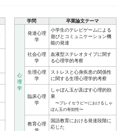
学問
卒業論文テーマ
小学生のテレビゲームによる
発達心理
か
遊びとコミュニケーション機
学
能の発達
社会心理
血液型ステレオタイプに関す
学
る心理学的考察
生理心理
ストレスと心身疾患の関係性
心
学
に関する生理心理学的考察
理
学
る
しゃぼん玉が及ぼす心理的効
臨床心理
果
学
〜プレイセラピーにおけるしゃ
と
ぼん玉の有効性〜
国語教育における発達段階に
教育心理
の
応じた
学