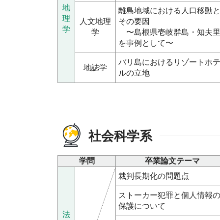
地
離島地域における人口移動
理
人文地理
その要因
学
学
〜島根県壱岐群島・知夫
を事例として〜
バリ島におけるリゾートホ
地誌学
ルの立地
社会科学系
学問
卒業論文テーマ
裁判長期化の問題点
ストーカー犯罪と個人情報
保護について
法