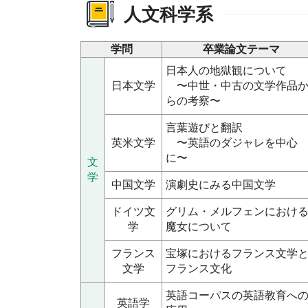
人文科学系
学問
卒業論文テーマ
日本人の地獄観について
日本文学
〜中世・中古の文学作品
らの考察〜
言葉遊びと翻訳
英米文学
〜英語のダジャレを中心
に〜
文
学
中国文学
演劇史にみる中国文学
ドイツ文
グリム・メルフェンにおけ
学
魔女について
フランス
宝塚におけるフランス文学
文学
フランス文化
英語コーパスの英語教育へ
英語学