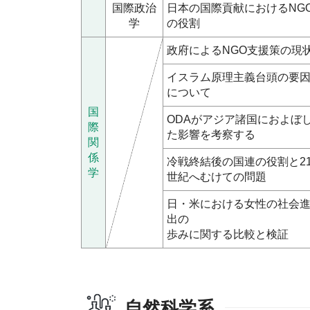
国際政治
日本の国際貢献におけるNG
学
の役割
政府によるNGO支援策の現
イスラム原理主義台頭の要
について
国
ODAがアジア諸国におよぼ
際
た影響を考察する
関
係
冷戦終結後の国連の役割と2
学
世紀へむけての問題
日・米における女性の社会
出の
歩みに関する比較と検証
自然科学系