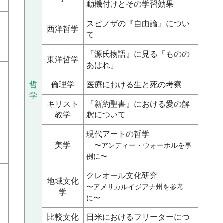
動機付けとその学習効果
比
スピノザの『自由論』につい
西洋哲学
て
究
『源氏物語』に見る「ものの
東洋哲学
あはれ」
ン
哲
倫理学
医療における生と死の考察
学
キリスト
『新約聖書』における愛の解
心
教学
釈について
現代アートの哲学
美学
〜アンディー・ウォーホルを事
例に〜
クレオール文化研究
地域文化
〜アメリカルイジアナ州を参考
学
に〜
の
比較文化
日米におけるフリーターにつ