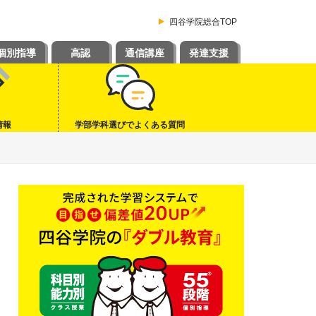
四谷学院総合TOP
個別指導
高認
通信講座
発達支援
情報
学部学科選びでよくある質問