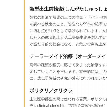
新型出生前検査(しんがたしゅっしょ
妊婦の血液で胎児の三つの病気（「パトー症
を調べる検査のこと。陰性なら99％の確率
に済む点が利点として挙げられています。女
した人の90％以上が人工妊娠中絶を選んで
が当たり前の社会になる」と危ぶむ声も上が
テーラーメイド治療（オーダーメイ
病気の種類や程度に応じて決まった治療をす
定していくことを言います。将来的には、遺
に、遺伝子診断の研究が盛んに行われていま
ポリクリ／クリクラ
主に医学部生の間で使われる言葉。ポリクリはP
ラはclinical clerkship（英語で臨