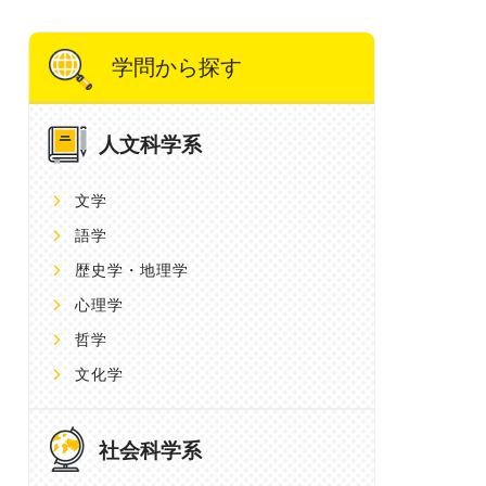
学問から探す
人文科学系
文学
語学
歴史学・地理学
心理学
哲学
文化学
社会科学系