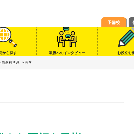
予備校
問から探す
教授へのインタビュー
お役立ち
>
自然科学系
>
医学