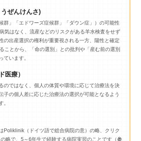
うぜんけんさ)
候群」「エドワーズ症候群」「ダウン症」）の可能性
で病気はなく、流産などのリスクがある羊水検査をせず
性の出産選択の権利が重要視される一方、陽性と確定
いることから、「命の選別」との批判や「産む前の選別
っています。
ド医療）
るのではなく、個人の体質や環境に応じて治療法を決
伝子の個人差に応じた治療法の選択が可能となるよう
す。
oliklinik（ドイツ語で総合病院の意）の略、クリク
床実習の意）の略で、5～6年生で経験する病院実習のことです（
参