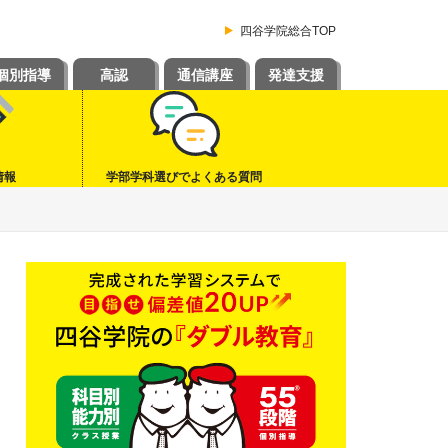
四谷学院総合TOP
個別指導
高認
通信講座
発達支援
情報
学部学科選びでよくある質問