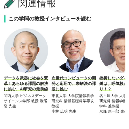
関連情報
この学問の教授インタビューを読む
データを武器に社会を変
次世代コンピュータの開
挫折しないダイ
革！あらゆる課題の解決
発と応用で、未解決の課
鍵は、呼気検査
に挑む、AI研究の最前線
題に挑む
り！？
関西大学 ビジネスデータ
東北大学 大学院情報科学
名古屋大学 大学
サイエンス学部 教授 鷲尾
研究科 情報基礎科学専攻
研究科 情報学部
隆 先生
教授
学科 准教授
小林 広明 先生
永峰 康一郎 先生