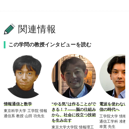
関連情報
この学問の教授インタビューを読む
情報通信と数学
“やる気”は作ることがで
電波を使わない
きる！？――脳の仕組み
信の時代へ
東京科学大学 工学院 情報
から、社会に役立つ技術
通信系 教授 山田 功先生
工学院大学 情報
を生み出す
通信工学科 准教
幸寛 先生
東京大学大学院 情報理工