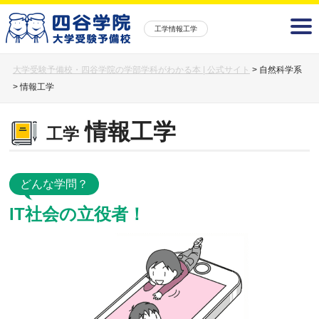
工学情報工学
大学受験予備校・四谷学院の学部学科がわかる本 | 公式サイト
>
自然科学系
>
情報工学
情報工学
工学
どんな学問？
IT社会の立役者！