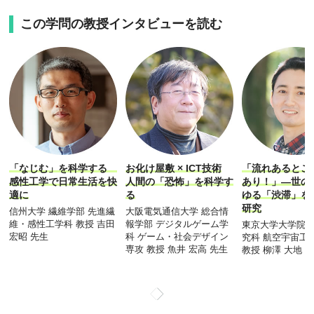
この学問の教授インタビューを読む
「なじむ」を科学する
お化け屋敷 × ICT技術
「流れあるとこ
感性工学で日常生活を快
人間の「恐怖」を科学す
あり！」―世の
適に
る
ゆる「渋滞」を
研究
信州大学 繊維学部 先進繊
大阪電気通信大学 総合情
維・感性工学科 教授 吉田
報学部 デジタルゲーム学
東京大学大学院 
宏昭 先生
科 ゲーム・社会デザイン
究科 航空宇宙工
専攻 教授 魚井 宏高 先生
教授 柳澤 大地 