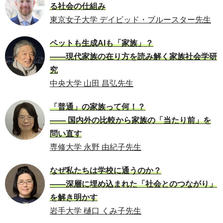
る社会の仕組み
東京女子大学 デイビッド・ブルースター先生
ペットも生成AIも「家族」？
――現代家族の在り方を読み解く家族社会学研
究
中央大学 山田 昌弘先生
「普通」の家族って何！？
―― 国内外の比較から家族の「当たり前」を
問い直す
専修大学 永野 由紀子先生
なぜ私たちは学校に通うのか？
――深層に埋め込まれた「社会とのつながり」
を解き明かす
岩手大学 樋口 くみ子先生