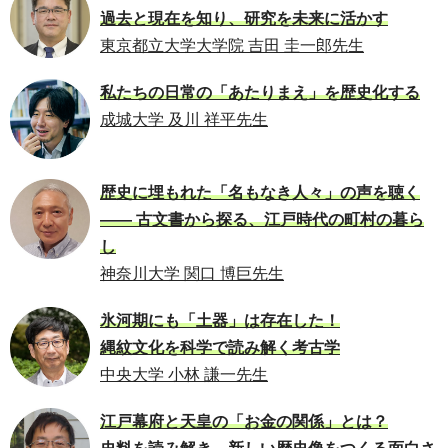
過去と現在を知り、研究を未来に活かす
東京都立大学大学院 吉田 圭一郎先生
私たちの日常の「あたりまえ」を歴史化する
成城大学 及川 祥平先生
歴史に埋もれた「名もなき人々」の声を聴く
―― 古文書から探る、江戸時代の町村の暮ら
し
神奈川大学 関口 博巨先生
氷河期にも「土器」は存在した！
縄紋文化を科学で読み解く考古学
中央大学 小林 謙一先生
江戸幕府と天皇の「お金の関係」とは？