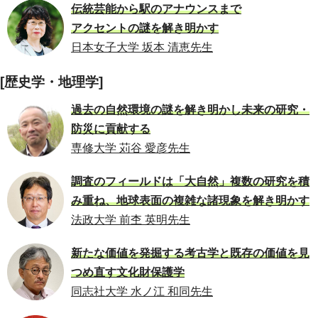
伝統芸能から駅のアナウンスまで
アクセントの謎を解き明かす
日本女子大学 坂本 清恵先生
[歴史学・地理学]
過去の自然環境の謎を解き明かし未来の研究・
防災に貢献する
専修大学 苅谷 愛彦先生
調査のフィールドは「大自然」複数の研究を積
み重ね、地球表面の複雑な諸現象を解き明かす
法政大学 前杢 英明先生
新たな価値を発掘する考古学と既存の価値を見
つめ直す文化財保護学
同志社大学 水ノ江 和同先生