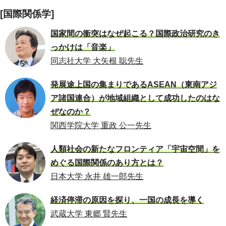
[国際関係学]
国家間の衝突はなぜ起こる？国際政治研究のき
っかけは「音楽」
同志社大学 大矢根 聡先生
発展途上国の集まりであるASEAN（東南アジ
ア諸国連合）が地域組織として成功したのはな
ぜなのか？
関西学院大学 重政 公一先生
人類社会の新たなフロンティア「宇宙空間」を
めぐる国際関係のあり方とは？
日本大学 永井 雄一郎先生
経済停滞の原因を探り、一国の成長を導く
武蔵大学 東郷 賢先生