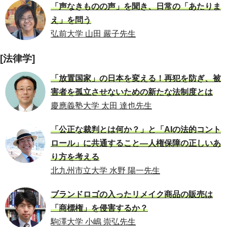
「声なきものの声」を聞き、日常の「あたりま
え」を問う
弘前大学 山田 嚴子先生
[法律学]
「放置国家」の日本を変える！再犯を防ぎ、被
害者を孤立させないための新たな法制度とは
慶應義塾大学 太田 達也先生
「公正な裁判とは何か？」と「AIの法的コント
ロール」に共通すること―人権保障の正しいあ
り方を考える
北九州市立大学 水野 陽一先生
ブランドロゴの入ったリメイク商品の販売は
「商標権」を侵害するか？
駒澤大学 小嶋 崇弘先生