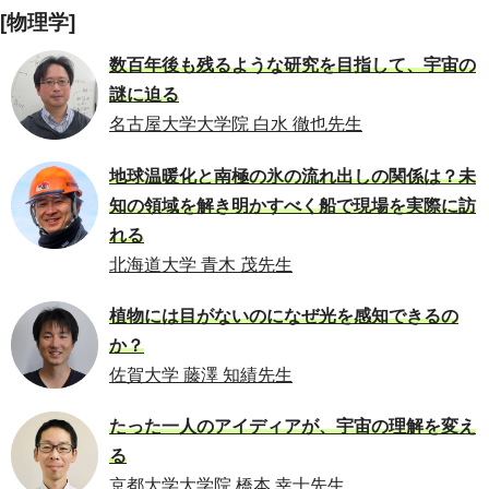
[物理学]
数百年後も残るような研究を目指して、宇宙の
謎に迫る
名古屋大学大学院 白水 徹也先生
地球温暖化と南極の氷の流れ出しの関係は？未
知の領域を解き明かすべく船で現場を実際に訪
れる
北海道大学 青木 茂先生
植物には目がないのになぜ光を感知できるの
か？
佐賀大学 藤澤 知績先生
たった一人のアイディアが、宇宙の理解を変え
る
京都大学大学院 橋本 幸士先生