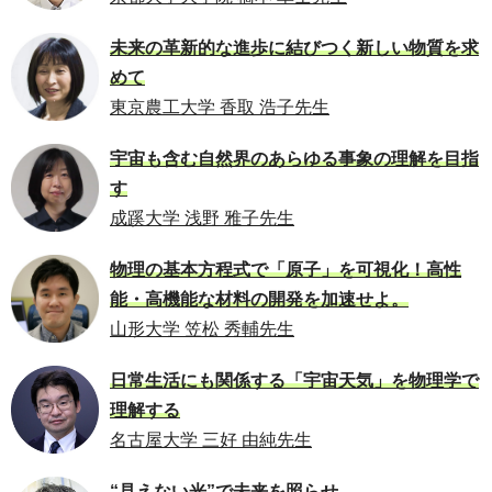
未来の革新的な進歩に結びつく新しい物質を求
めて
東京農工大学 香取 浩子先生
宇宙も含む自然界のあらゆる事象の理解を目指
す
成蹊大学 浅野 雅子先生
物理の基本方程式で「原子」を可視化！高性
能・高機能な材料の開発を加速せよ。
山形大学 笠松 秀輔先生
日常生活にも関係する「宇宙天気」を物理学で
理解する
名古屋大学 三好 由純先生
“見えない光”で未来を照らせ