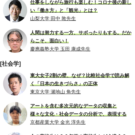
仕事をしながら旅行も楽しむ！コロナ後の新し
い「働き方」と「観光」とは？
山梨大学 田中 敦先生
人間は努力する一方、サボったりもする。だか
らこそ、面白い！
慶應義塾大学 玉田 康成先生
[社会学]
東大女子2割の壁、なぜ？比較社会学で読み解
く「日本の生きづらさ」の正体
東京大学 瀬地山 角先生
アートを含む多次元的なデータの収集と
様々な文化・社会データの分析で、表現する
京都産業大学 金光 淳先生