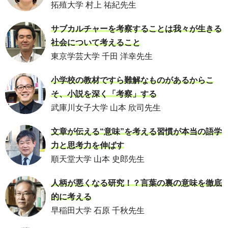
拓殖大学 村上 祐紀先生
サブカルチャーを考察することは我々が生きる
社会について考えること
東京学芸大学 千田 洋幸先生
小学校の教材ですら難解なものがあるからこ
そ、小説を深く「考察」する
武庫川女子大学 山本 欣司先生
文章が伝える“意味”を考える習慣が本当の語学
力と思考力を伸ばす
順天堂大学 山本 史郎先生
人柄が悪くなる研究！？言葉の裏の意味を徹底
的に考える
早稲田大学 石原 千秋先生