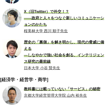
X（旧Twitter）で外交！？
――政府と人々をつなぐ新しいコミュニケーシ
ョンのかたち
桜美林大学 西川 順子先生
歴史の「裏側」を解き明かし、現代の脅威に備
える
―しなやかで強い社会を創る、インテリジェン
ス研究の最前線
日本大学 小谷 賢先生
[経済学・経営学・商学]
教科書には載っていない「サービス」の秘密
京都大学経営管理大学院 山内 裕先生