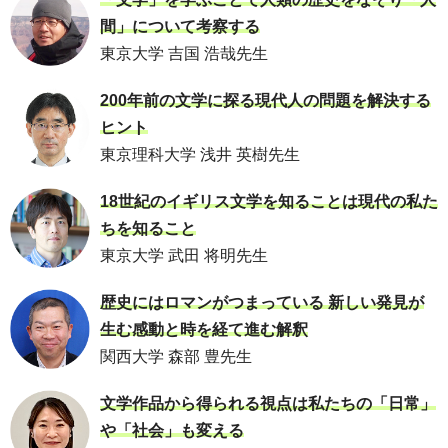
間」について考察する
東京大学 吉国 浩哉先生
200年前の文学に探る現代人の問題を解決する
ヒント
東京理科大学 浅井 英樹先生
18世紀のイギリス文学を知ることは現代の私た
ちを知ること
東京大学 武田 将明先生
歴史にはロマンがつまっている 新しい発見が
生む感動と時を経て進む解釈
関西大学 森部 豊先生
文学作品から得られる視点は私たちの「日常」
や「社会」も変える