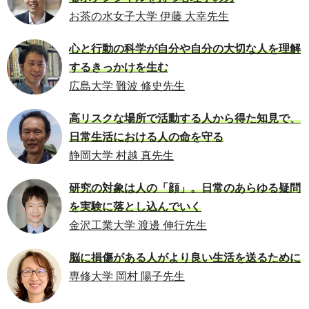
お茶の水女子大学 伊藤 大幸先生
心と行動の科学が自分や自分の大切な人を理解
するきっかけを生む
広島大学 難波 修史先生
高リスクな場所で活動する人から得た知見で、
日常生活における人の命を守る
静岡大学 村越 真先生
研究の対象は人の「顔」。日常のあらゆる疑問
を実験に落とし込んでいく
金沢工業大学 渡邊 伸行先生
脳に損傷がある人がより良い生活を送るために
専修大学 岡村 陽子先生