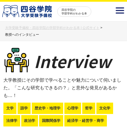
四谷学院の
学部学科がわかる本
大学受験予備校・四谷学院の学部学科がわかる本 | 公式サイト
>
教授へのインタビュー
大学教授にその学部で学べることや魅力について伺いまし
た。「こんな研究もできるの？」と意外な発見があるか
も…！
文学
語学
歴史学・地理学
心理学
哲学
文化学
法律学
政治学
国際関係学
経済学・経営学・商学