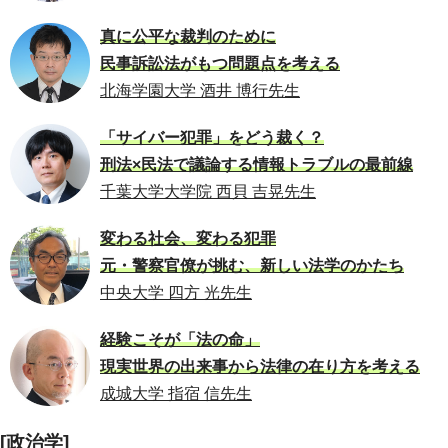
真に公平な裁判のために
民事訴訟法がもつ問題点を考える
北海学園大学 酒井 博行先生
「サイバー犯罪」をどう裁く？
刑法×民法で議論する情報トラブルの最前線
千葉大学大学院 西貝 吉晃先生
変わる社会、変わる犯罪
元・警察官僚が挑む、新しい法学のかたち
中央大学 四方 光先生
経験こそが「法の命」
現実世界の出来事から法律の在り方を考える
成城大学 指宿 信先生
[政治学]