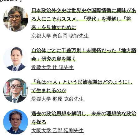
日本政治外交史は世界史や国際情勢に興味があ
る人にこそおススメ。「現代」を理解し「将
来」を見通すために
京都大学 奈良岡 聰智先生
自治体ごとに千差万別！未開拓だった「地方議
会」研究の扉を開く
近畿大学 辻 陽先生
「私は○○人」という民族意識はどのようにし
て生まれるのか
愛媛大学 梶原 克彦先生
過去の政治思想を解明し、未来の理想的な政治
を探る
大阪大学 乙部 延剛先生