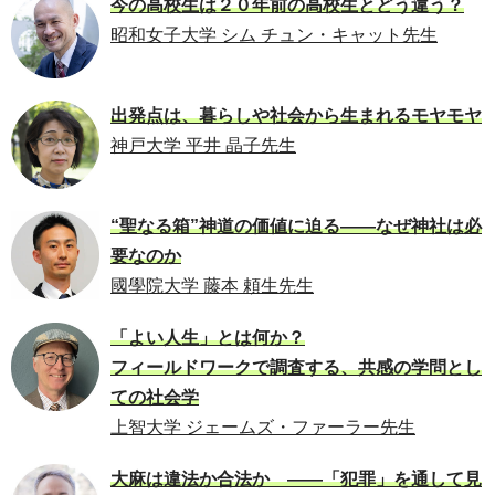
今の高校生は２０年前の高校生とどう違う？
昭和女子大学 シム チュン・キャット先生
出発点は、暮らしや社会から生まれるモヤモヤ
神戸大学 平井 晶子先生
“聖なる箱”神道の価値に迫る――なぜ神社は必
要なのか
國學院大学 藤本 頼生先生
「よい人生」とは何か？
フィールドワークで調査する、共感の学問とし
ての社会学
上智大学 ジェームズ・ファーラー先生
大麻は違法か合法か ――「犯罪」を通して見