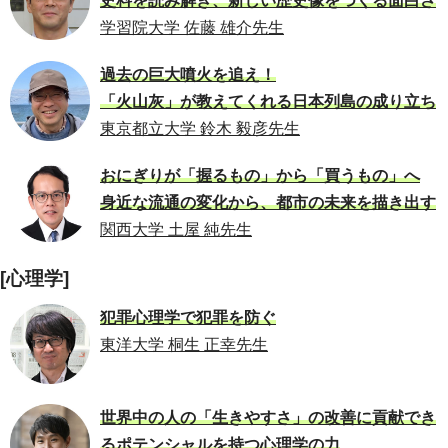
史料を読み解き、新しい歴史像をつくる面白さ
学習院大学 佐藤 雄介先生
過去の巨大噴火を追え！
「火山灰」が教えてくれる日本列島の成り立ち
東京都立大学 鈴木 毅彦先生
おにぎりが「握るもの」から「買うもの」へ
身近な流通の変化から、都市の未来を描き出す
関西大学 土屋 純先生
[心理学]
犯罪心理学で犯罪を防ぐ
東洋大学 桐生 正幸先生
世界中の人の「生きやすさ」の改善に貢献でき
るポテンシャルを持つ心理学の力