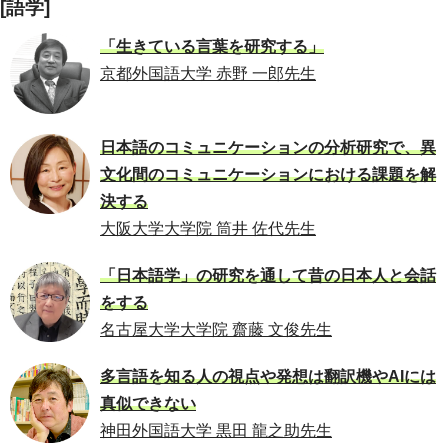
[語学]
「生きている言葉を研究する」
京都外国語大学 赤野 一郎先生
日本語のコミュニケーションの分析研究で、異
文化間のコミュニケーションにおける課題を解
決する
大阪大学大学院 筒井 佐代先生
「日本語学」の研究を通して昔の日本人と会話
をする
名古屋大学大学院 齋藤 文俊先生
多言語を知る人の視点や発想は翻訳機やAIには
真似できない
神田外国語大学 黒田 龍之助先生