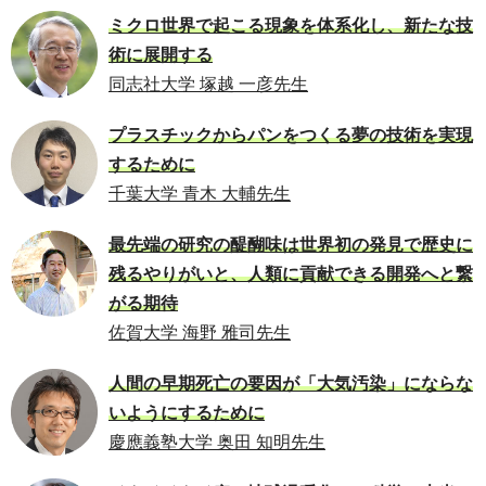
ミクロ世界で起こる現象を体系化し、新たな技
術に展開する
同志社大学 塚越 一彦先生
プラスチックからパンをつくる夢の技術を実現
するために
千葉大学 青木 大輔先生
最先端の研究の醍醐味は世界初の発見で歴史に
残るやりがいと、人類に貢献できる開発へと繋
がる期待
佐賀大学 海野 雅司先生
人間の早期死亡の要因が「大気汚染」にならな
いようにするために
慶應義塾大学 奥田 知明先生