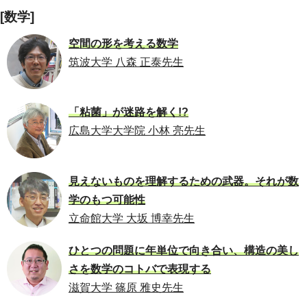
[数学]
空間の形を考える数学
筑波大学 八森 正泰先生
「粘菌」が迷路を解く!?
広島大学大学院 小林 亮先生
見えないものを理解するための武器。それが数
学のもつ可能性
立命館大学 大坂 博幸先生
ひとつの問題に年単位で向き合い、構造の美し
さを数学のコトバで表現する
滋賀大学 篠原 雅史先生