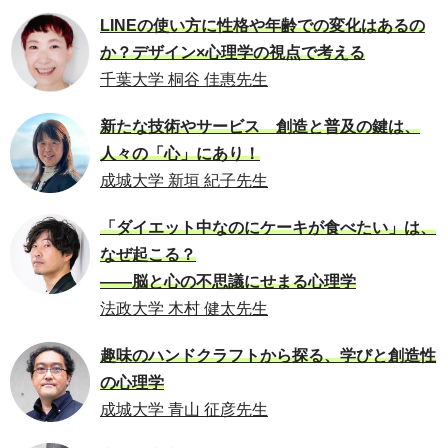
LINEの使い方に性格や年齢での変化はあるの
か？デザイン×心理学の視点で考える
千葉大学 桐谷 佳惠先生
新たな技術やサービス 創造と普及の鍵は、
人々の「心」にあり！
成城大学 新垣 紀子先生
「ダイエット中なのにケーキが食べたい」は、
なぜ起こる？
――脳と心の不思議にせまる心理学
法政大学 木村 健太先生
趣味のハンドクラフトから探る、学びと創造性
の心理学
成城大学 青山 征彦先生