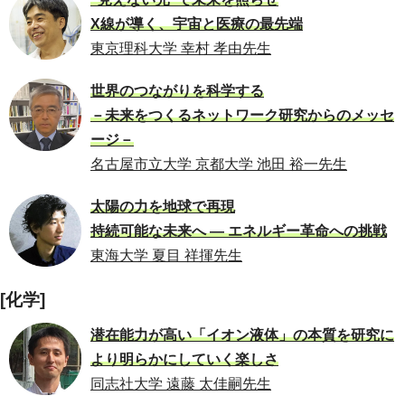
X線が導く、宇宙と医療の最先端
東京理科大学 幸村 孝由先生
世界のつながりを科学する
－未来をつくるネットワーク研究からのメッセ
ージ－
名古屋市立大学 京都大学 池田 裕一先生
太陽の力を地球で再現
持続可能な未来へ ― エネルギー革命への挑戦
東海大学 夏目 祥揮先生
[化学]
潜在能力が高い「イオン液体」の本質を研究に
より明らかにしていく楽しさ
同志社大学 遠藤 太佳嗣先生