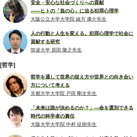
安全・安心な社会づくりへの貢献
――ヒトの「負の心」に迫る犯罪心理学
大阪公立大学大学院 緒方 康介先生
人の行動と人生を変える。犯罪心理学で社会に
貢献する研究
筑波大学 原田 隆之先生
[哲学]
哲学を通して世界の捉え方や世界との向き合い
方について考える
京都大学大学院 戸田 剛文先生
「未来は誰が決めるのか？」―命を選別できる
時代の科学者の責任
大阪大学大学院 中村 征樹先生