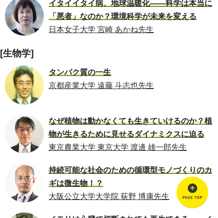
イタイイタイ病、地球温暖化――科学は本当に
「悪者」なのか？環境科学が未来を変える
日本女子大学 宮崎 あかね先生
[生物学]
タンパク質の一生
京都産業大学 遠藤 斗志也先生
なぜ植物は動かなくても生きていけるのか？植
物が生きるために見せるダイナミクスに迫る
東京農業大学 東京大学 渡邊 雄一郎先生
持続可能な社会のための循環型モノづくりのカ
ギは微生物！？
大阪公立大学大学院 荻野 博康先生