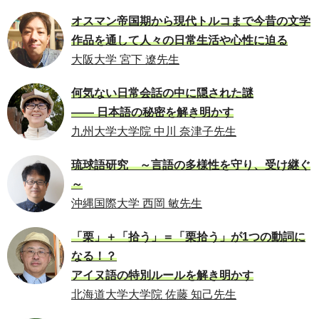
オスマン帝国期から現代トルコまで今昔の文学
作品を通して人々の日常生活や心性に迫る
大阪大学 宮下 遼先生
何気ない日常会話の中に隠された謎
―― 日本語の秘密を解き明かす
九州大学大学院 中川 奈津子先生
琉球語研究 ～言語の多様性を守り、受け継ぐ
～
沖縄国際大学 西岡 敏先生
「栗」＋「拾う」＝「栗拾う」が1つの動詞に
なる！？
アイヌ語の特別ルールを解き明かす
北海道大学大学院 佐藤 知己先生