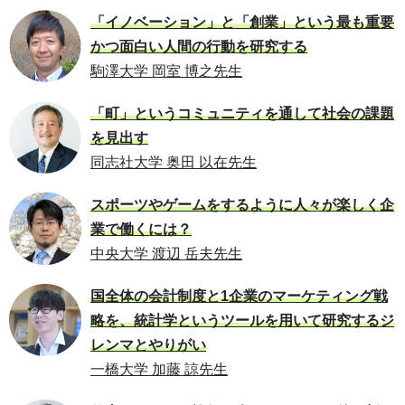
「イノベーション」と「創業」という最も重要
かつ面白い人間の行動を研究する
駒澤大学 岡室 博之先生
「町」というコミュニティを通して社会の課題
を見出す
同志社大学 奥田 以在先生
スポーツやゲームをするように人々が楽しく企
業で働くには？
中央大学 渡辺 岳夫先生
国全体の会計制度と1企業のマーケティング戦
略を、統計学というツールを用いて研究するジ
レンマとやりがい
一橋大学 加藤 諒先生