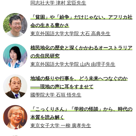
同志社大学 津村 宏臣先生
「貧困」や「紛争」だけじゃない。アフリカ社
会の生きる豊かさ
東京外国語大学大学院 大石 高典先生
植民地化の歴史と深くかかわるオーストラリア
の先住民研究
東京外国語大学大学院 山内 由理子先生
地域の祭りや行事を、どう未来へつなぐのか
――現地の声に耳をすませて
國學院大学 石垣 悟先生
「こっくりさん」「学校の怪談」から、時代の
本質を読み解く
東京女子大学 一柳 廣孝先生