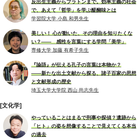
反出生主義からプラトンまで。効率主義の社会
で、あえて「哲学」を学ぶ醍醐味とは
学習院大学 小島 和男先生
美しい！ 心が動いた、その理由を知りたくな
い？―― 感性を言葉にする学問「美学」
専修大学 加藤 有希子先生
『論語』が伝える孔子の言葉は本物か？
――新たな出土文献から探る、諸子百家の思想
と文献形成の歴史
埼玉大学大学院 西山 尚志先生
[文化学]
やっていることはまるで刑事や探偵？遺跡から
「ヒト」の姿を想像することで見えてくる本当
の過去