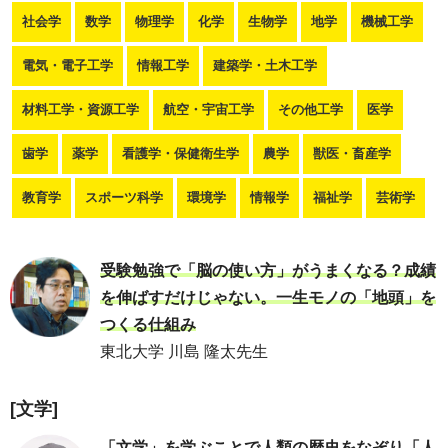
社会学
数学
物理学
化学
生物学
地学
機械工学
電気・電子工学
情報工学
建築学・土木工学
材料工学・資源工学
航空・宇宙工学
その他工学
医学
歯学
薬学
看護学・保健衛生学
農学
獣医・畜産学
教育学
スポーツ科学
環境学
情報学
福祉学
芸術学
受験勉強で「脳の使い方」がうまくなる？成績
を伸ばすだけじゃない。一生モノの「地頭」を
つくる仕組み
東北大学 川島 隆太先生
[文学]
「文学」を学ぶことで人類の歴史をなぞり「人