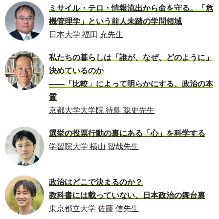
ミサイル・テロ・情報流出から命を守る。「危
機管理学」という前人未踏の学問領域
日本大学 福田 充先生
私たちの暮らしは「誰が、なぜ、どのように」
決めているのか
――「比較」によって明らかにする、政治の本
質
京都大学大学院 待鳥 聡史先生
選挙の投票行動の裏にある「心」を科学する
学習院大学 横山 智哉先生
政治はどこで決まるのか？
教科書には載っていない、日本政治の舞台裏
東京都立大学 佐藤 信先生