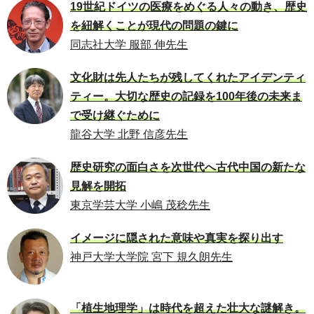
19世紀ドイツの医療をめぐる人々の動き、歴史
を紐解くことが現代の問題の鍵に
同志社大学 服部 伸先生
文化財は先人たちが残してくれたアイデンティ
ティー。大切な歴史の記録を100年後の未来ま
で受け継ぐために
龍谷大学 北野 信彦先生
歴史研究の面白さを次世代へ古代中国の新たな
見解を開拓
東京学芸大学 小嶋 茂稔先生
イメージに隠された意味や真実を探り出す
神戸大学大学院 宮下 規久朗先生
「植生地理学」は時代を超えた壮大な謎解き。