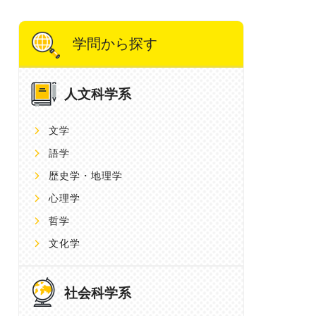
学問から探す
人文科学系
文学
語学
歴史学・地理学
心理学
哲学
文化学
社会科学系