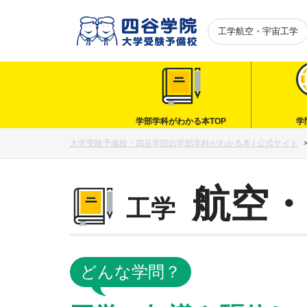
工学航空・宇宙工学
学部学科がわかる本TOP
学
大学受験予備校・四谷学院の学部学科がわかる本 | 公式サイト
航空・
工学
どんな学問？