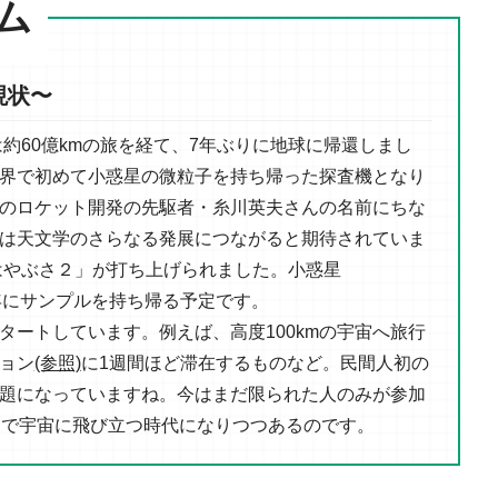
ム
現状〜
は約60億kmの旅を経て、7年ぶりに地球に帰還しまし
界で初めて小惑星の微粒子を持ち帰った探査機となり
のロケット開発の先駆者・糸川英夫さんの名前にちな
は天文学のさらなる発展につながると期待されていま
「はやぶさ２」が打ち上げられました。小惑星
0年にサンプルを持ち帰る予定です。
タートしています。例えば、高度100kmの宇宙へ旅行
ション
(参照)
に1週間ほど滞在するものなど。民間人初の
題になっていますね。今はまだ限られた人のみが参加
力で宇宙に飛び立つ時代になりつつあるのです。