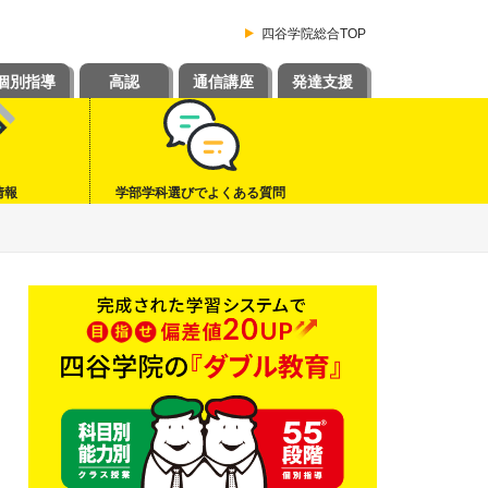
四谷学院総合TOP
個別指導
高認
通信講座
発達支援
情報
学部学科選びでよくある質問