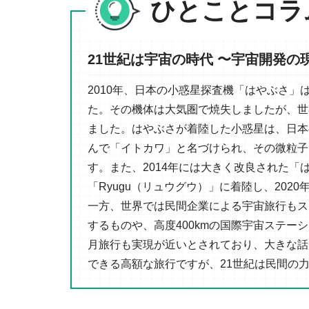
ひとことコラ
21世紀は宇宙の時代 〜宇宙開発の
2010年、日本の小惑星探査機「はやぶさ」
た。その機体は大気圏で焼失しましたが、世
ました。はやぶさが着陸した小惑星は、日本
んで「イトカワ」と名づけられ、その微粒子
す。また、2014年には大きく改良された
「Ryugu（リュウグウ）」に着陸し、202
一方、世界では民間企業による宇宙旅行もス
するものや、高度400kmの国際宇宙ステー
月旅行も実現が近いとされており、大きな話
できる高額な旅行ですが、21世紀は民間の