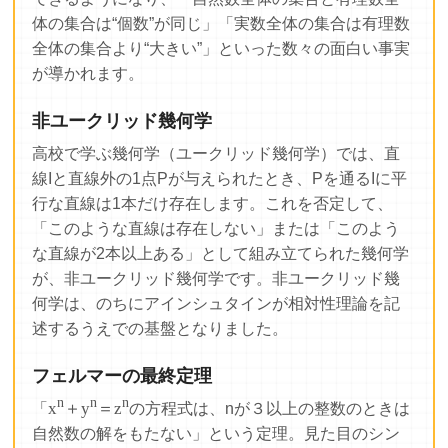
体の集合は“個数”が同じ」「実数全体の集合は有理数
全体の集合より“大きい”」といった数々の面白い事実
が導かれます。
非ユークリッド幾何学
高校で学ぶ幾何学（ユークリッド幾何学）では、直
線Iと直線外の1点Pが与えられたとき、Pを通るIに平
行な直線は1本だけ存在します。これを否定して、
「このような直線は存在しない」または「このよう
な直線が2本以上ある」として組み立てられた幾何学
が、非ユークリッド幾何学です。非ユークリッド幾
何学は、のちにアインシュタインが相対性理論を記
述するうえでの基盤となりました。
フェルマーの最終定理
n
n
n
x
＋y
＝z
「
の方程式は、nが３以上の整数のときは
自然数の解をもたない」という定理。見た目のシン