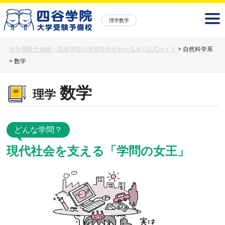
理学数学
大学受験予備校・四谷学院の学部学科がわかる本 | 公式サイト
>
自然科学系
>
数学
数学
理学
どんな学問？
現代社会を支える「学問の女王」