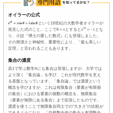
オイラーの公式
という18世紀の大数学者オイラーが
iπ
θ＝π
e
＝−1
発見した式のこと。ここで
とすると
とな
り、小説『博士の愛した数式』にも登場しました。
その簡潔さと神秘性、重要性により、「最も美しい
定理」と言われることもあります。
集合の濃度
高1で学ぶ数学Aにも集合は登場しますが、大学では
より深く「集合論」を学び、これが現代数学を支え
る基盤となっています。「集合論」では濃度という
概念を学びますが、これは有限集合（要素が有限個
の集合）における要素の個数の概念を、無限集合
（要素が無限にある集合）まで拡張したものです。
濃度を使うことで無限集合同士での“大きさ”の比較が
できるようになり、「自然数全体の集合と有理数全