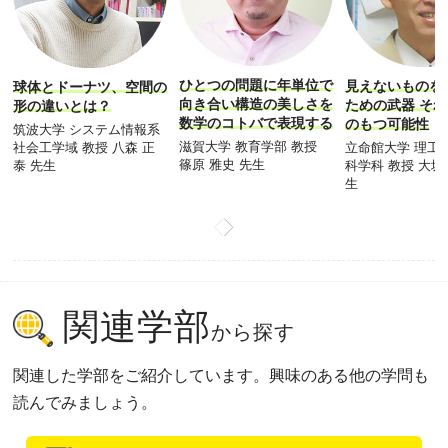
ひとつの問題に年単位で
見えないものを
球体とドーナツ、空間の
向き合い構造の美しさを
ための武器 そ
形の違いとは？
数学のコトバで表現する
のもつ可能性
筑波大学 システム情報系
滋賀大学 教育学部 教授
立命館大学 理工
社会工学域 教授 八森 正
篠原 雅史 先生
科学科 教授 大坂
泰 先生
生
関連学部
から探す
関連した学部をご紹介しています。興味のある他の学問も
読んでみましょう。