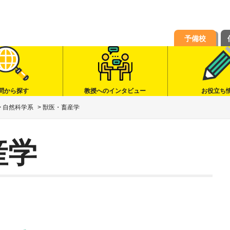
予備校
問から探す
教授へのインタビュー
お役立ち
>
自然科学系
>
獣医・畜産学
産学