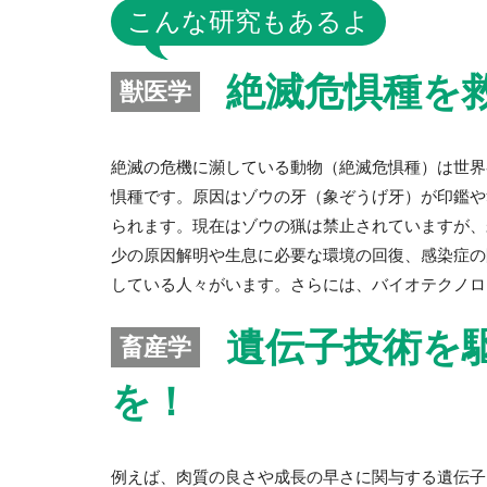
こんな研究もあるよ
絶滅危惧種を救
獣医学
絶滅の危機に瀕している動物（絶滅危惧種）は世界
惧種です。原因はゾウの牙（象ぞうげ牙）が印鑑や
られます。現在はゾウの猟は禁止されていますが、
少の原因解明や生息に必要な環境の回復、感染症の
している人々がいます。さらには、バイオテクノロ
遺伝子技術を
畜産学
を！
例えば、肉質の良さや成長の早さに関与する遺伝子