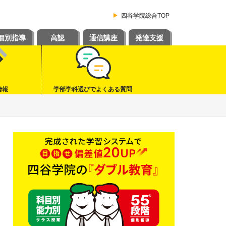
四谷学院総合TOP
個別指導
高認
通信講座
発達支援
情報
学部学科選びでよくある質問