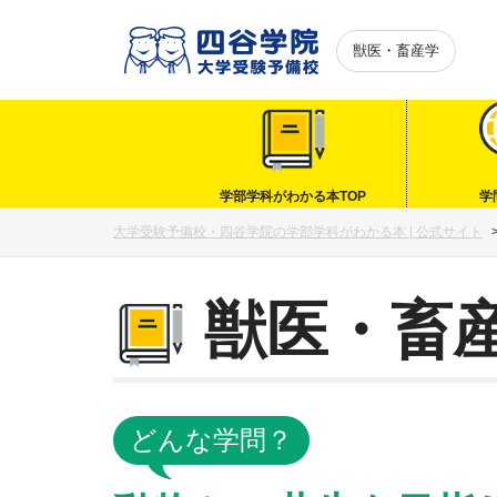
獣医・畜産学
学部学科がわかる本TOP
学
大学受験予備校・四谷学院の学部学科がわかる本 | 公式サイト
獣医・畜
どんな学問？