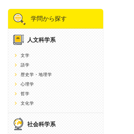
学問から探す
人文科学系
文学
語学
歴史学・地理学
心理学
哲学
文化学
社会科学系