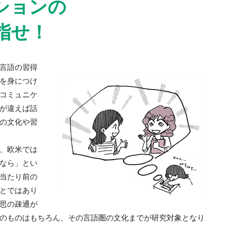
ションの
指せ！
言語の習得
を身につけ
コミュニケ
が違えば話
の文化や習
、欧米では
なら」とい
当たり前の
とではあり
思の疎通が
のものはもちろん、その言語圏の文化までが研究対象となり