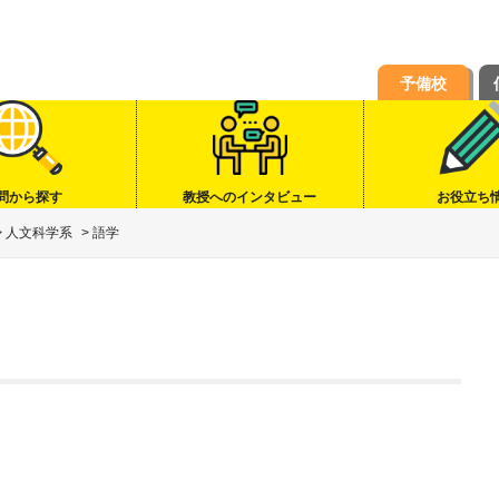
予備校
問から探す
教授へのインタビュー
お役立ち
>
人文科学系
>
語学