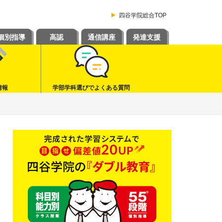
四谷学院総合TOP
個別指導
高認
通信講座
発達支援
情報
学部学科選びでよくある質問