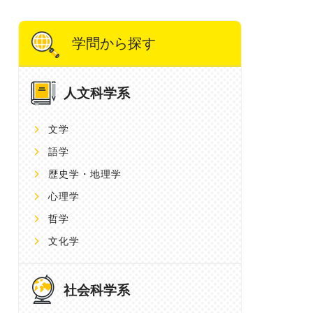
学問から探す
人文科学系
文学
語学
歴史学・地理学
心理学
哲学
文化学
社会科学系