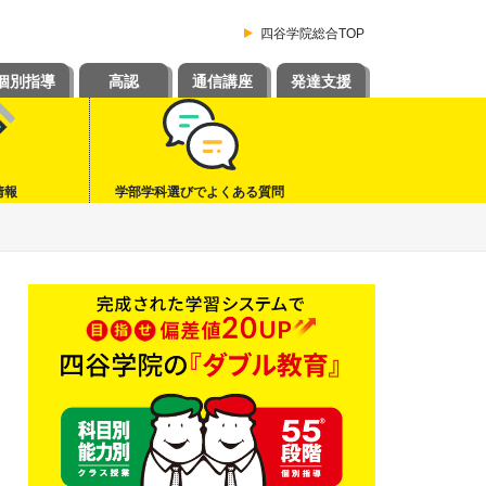
四谷学院総合TOP
個別指導
高認
通信講座
発達支援
情報
学部学科選びでよくある質問