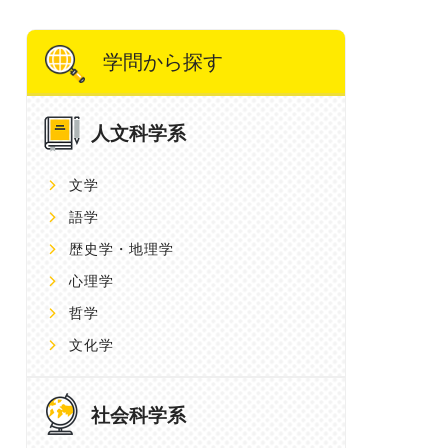
学問から探す
人文科学系
文学
語学
歴史学・地理学
心理学
哲学
文化学
社会科学系