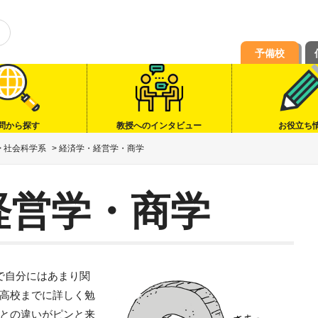
予備校
問から探す
教授へのインタビュー
お役立ち
>
社会科学系
>
経済学・経営学・商学
経営学・商学
で自分にはあまり関
高校までに詳しく勉
との違いがピンと来