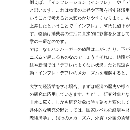
例えば、「インフレーション（インフレ）」や「デ
と思います。これは物価の上昇や下落を指す経済用
いうことで考えると大変わかりやすくなります。もし
上昇したということで「インフレ」、50円に値下
す。物価は消費者の生活に直接的に影響を及ぼして
学の一環なのです。
では、なぜハンバーガーの値段は上がったり、下が
ニズムで起こるものなのでしょう？それに、値段が
組や新聞では「デフレはよくない状況」だと報道さ
動・インフレ・デフレのメカニズムを理解すると、
大学で経済学を学ぶ場合、まずは経済の歴史や様々
の研究に応用していきます。ただし、研究対象とな
非常に広く、しかも研究対象は時々刻々と変化して
具体的な研究分野としては、国家レベルの経済や財
際経済学」、銀行のメカニズム、外貨（外国の貨幣