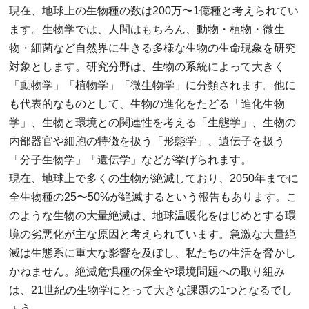
現在、地球上の生物種の数は200万〜1億種と考えられてい
ます。生物学では、人間はもちろん、動物・植物・微生
物・細菌など自然界に生きる多様な生物の生命現象を研究
対象とします。研究分野は、生物の系統によって大きく
「動物学」「植物学」「微生物学」に分類されます。他に
も代表的なものとして、生物の進化をたどる「進化生物
学」、生物と環境との関連性を考える「生態学」、生物の
内部器官や細胞の特徴を扱う「形態学」、遺伝子を扱う
「分子生物学」「遺伝学」などが挙げられます。
現在、地球上で多くの生物が絶滅しており、2050年までに
全生物種の25〜50%が絶滅するという報告もあります。こ
のような生物の大量絶滅は、地球温暖化をはじめとする環
境の劣悪化が主な原因と考えられています。急激な大量絶
滅は生態系に重大な影響を及ぼし、私たちの生活を脅かし
かねません。絶滅危惧種の保全や環境問題への取り組み
は、21世紀の生物学にとって大きな課題の1つとなるでし
ょう。