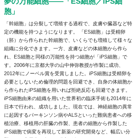
夢の万能細胞——「ES細胞／iPS細
胞」
「幹細胞」は分裂して増殖する過程で、皮膚や臓器など特
定の機能を持つようになります。 「ES細胞」は受精卵
（胚）から作られた幹細胞で、いくらでも増殖して様々な
組織に分化できます。一方、皮膚などの体細胞から作ら
れ、ES細胞と同様の万能性を持つ細胞が「iPS細胞」で
す。2006年に京都大学の山中伸弥教授が作製に成功、
2012年にノーベル賞を受賞しました。iPS細胞は受精卵を
必要としないため倫理的問題を回避でき、自身の体細胞か
ら作られたiPS細胞を用いれば拒絶反応も回避できます。
iPS細胞由来の組織を用いた世界初の臨床手術も2014年に
日本で行われ、成功しました。現在では、神経細胞の異常
に起因するパーキンソン病やALSといった難病患者への移
植治療、移植用の肝臓の作製、患者の細胞から作製した
iPS細胞で病変を再現して新薬の研究開発など、幅広い分