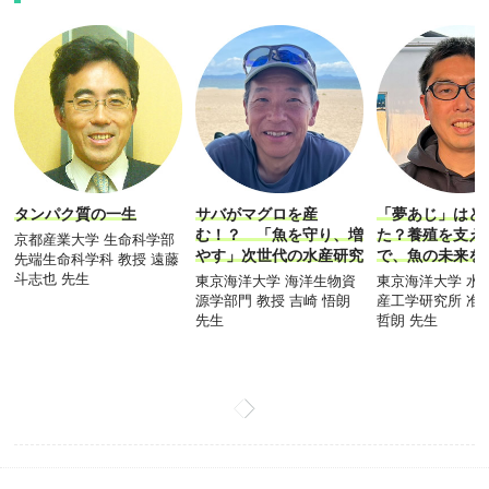
タンパク質の一生
サバがマグロを産
「夢あじ」はど
む！？ 「魚を守り、増
た？養殖を支え
京都産業大学 生命科学部
やす」次世代の水産研究
で、魚の未来を
先端生命科学科 教授 遠藤
斗志也 先生
東京海洋大学 海洋生物資
東京海洋大学 水
源学部門 教授 吉崎 悟朗
産工学研究所 准
先生
哲朗 先生