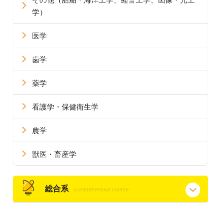
学）
医学
歯学
薬学
看護学・保健衛生学
農学
獣医・畜産学
総合系
comprehensive course