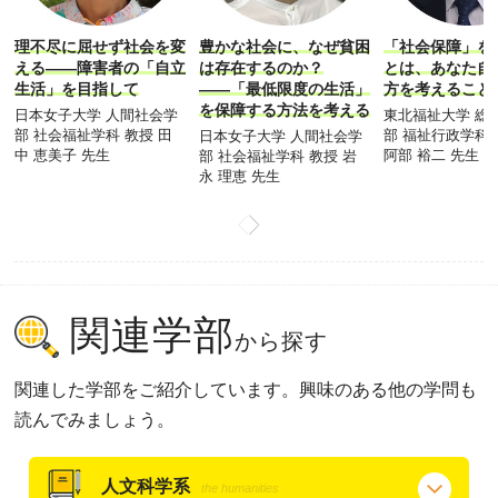
理不尽に屈せず社会を変
豊かな社会に、なぜ貧困
「社会保障」を
える――障害者の「自立
は存在するのか？
とは、あなた自
生活」を目指して
――「最低限度の生活」
方を考えること
を保障する方法を考える
日本女子大学 人間社会学
東北福祉大学 総
部 社会福祉学科 教授 田
部 福祉行政学科 
日本女子大学 人間社会学
中 恵美子 先生
阿部 裕二 先生
部 社会福祉学科 教授 岩
永 理恵 先生
関連学部
から探す
関連した学部をご紹介しています。興味のある他の学問も
読んでみましょう。
人文科学系
the humanities