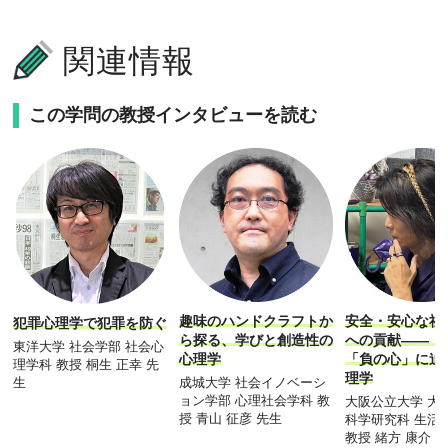
関連情報
この学問の教授インタビューを読む
趣味のハンドクラフトか
安全・安心な社
犯罪心理学で犯罪を防ぐ
ら探る、学びと創造性の
への貢献―― 
東洋大学 社会学部 社会心
心理学
「負の心」に迫
理学科 教授 桐生 正幸 先
理学
成城大学 社会イノベーシ
生
ョン学部 心理社会学科 教
大阪公立大学 大
授 青山 征彦 先生
科学研究科 生活
教授 緒方 康介 