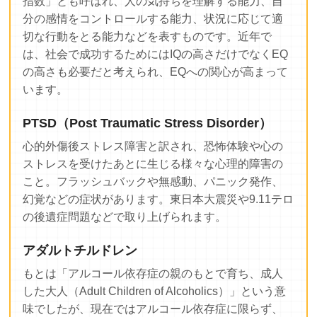
指数」とも呼ばれ、人の気持ちを理解する能力、自
分の感情をコントロールする能力、状況に応じて適
切な行動をとる能力などを表すものです。近年で
は、社会で成功するためにはIQの高さだけでなくEQ
の高さも必要だと考えられ、EQへの関心が高まって
います。
PTSD（Post Traumatic Stress Disorder）
心的外傷後ストレス障害と訳され、恐怖体験や心の
ストレスを受けたあとに生じる様々な心理的障害の
こと。フラッシュバックや無感動、パニック発作、
幻覚などの症状があります。東日本大震災や9.11テロ
の後遺症問題などで取り上げられます。
アダルトチルドレン
もとは「アルコール依存症の親のもとで育ち、成人
した大人（Adult Children of Alcoholics）」という意
味でしたが、現在ではアルコール依存症に限らず、